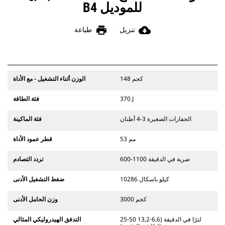
للموديل B4
print
cloud_download
تنزيل
طباعة
148 كجم
الوزن أثناء التشغيل - مع الأداة
370 J
فئة الطاقة
الحفارات الصغيرة 3-4 أطنان
فئة الماكينة
53 مم
قطر عمود الأداة
600-1100 ضربة في الدقيقة
تردد التصادم
10286 كيلو باسكال
ضغط التشغيل الأدنى
3000 كجم
وزن الحامل الأدنى
25-50 لترًا في الدقيقة (6,6-13,2
التدفق الهيدروليكي المثالي