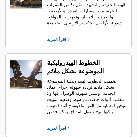
الهدم الخفيفة والتشييد - مثل تكسير الممرات
الخرسانية، ومسارات القيادة، والأرصفة،
والطرق، والأحجار، وتجهيزات المواقع،
وتسوية الأراضي، وتكسير الأراضي المتجمدة
لإصلاح المرافق.
اقرأ المزيد
الخطوط الهيدروليكية
الموضوعة بشكل ملائم
صُممت الخطوط الهيدروليكية الموضوعة
بشكل ملائم لزيادة سهولة إجراء أعمال
الخدمة، وتتميز بسهولة الوصول إليها ولا
تتطلب أدوات خاصة. تم ضبط وضعية المبيت
لتوفير الحماية من القوة والأوساخ أثناء الخبط،
ولكنها تتيح وصول المفتاح. يمكن فحص
الخطوط الهيدروليكية وضغط الرأس وشحنها
بينما القاطع مُركب على الماكينة، مما يتيح
اقرأ المزيد
سرعة مراقبة حالة القاطع.