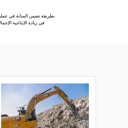
مطارق Cat GC حلاً متعدد