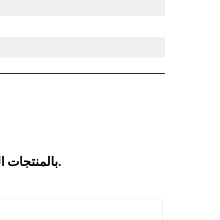
انظر كيف يقارن H120 GC بالمنتجات التي تتم مقارنتها بشكل متكرر.