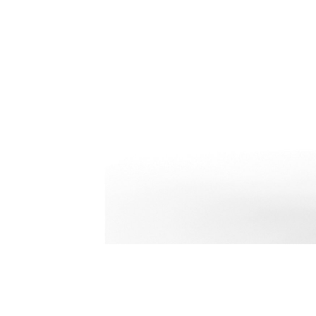
H120 GC
مزايا
تغيير الموديل