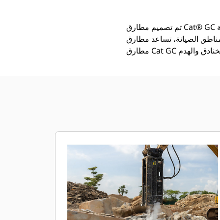
تم تصميم مطارق Cat® GC بطريقة تضمن المتانة في عمليات تكسير الصخور وهدم الخرسانة. بفضل المكونات الهيدروليكية القوية
 في زيادة الإنتاجية الإجمالية وتقليل تكاليف الصيانة. وتُعدّ