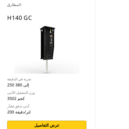
المطارق
H140 GC
ضربة في الدقيقة
250 إلى 380
وزن التشغيل الأدنى
3502 كجم
أدنى تدفق مُقدَّر
200 لتر/دقيقة
عرض التفاصيل