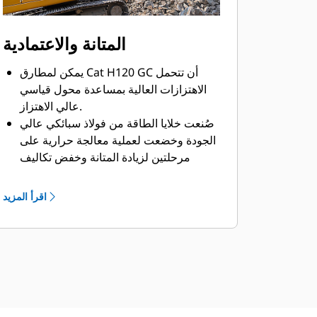
المتانة والاعتمادية
يمكن لمطارق Cat H120 GC أن تتحمل
الاهتزازات العالية بمساعدة محول قياسي
عالي الاهتزاز.
صُنعت خلايا الطاقة من فولاذ سبائكي عالي
الجودة وخضعت لعملية معالجة حرارية على
مرحلتين لزيادة المتانة وخفض تكاليف
الخدمة.
تتم حماية المكونات الهيدروليكية من التلف
اقرأ المزيد
داخل المبيت، مما يساعد على تقليل وقت
التوقف عن العمل في موقع العمل.
تساعد مجموعة خطوط المطرقة من Cat
التي تتميز بمسار مستقل للزيت العائد في
منع تلوث النظام الهيدروليكي الرئيسي.