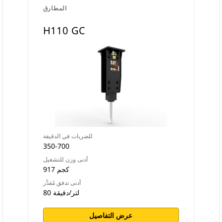
المطارق
H110 GC
للضربات في الدقيقة
350-700
أدنى وزن للتشغيل
917 كجم
أدنى تدفق مُقدَّر
80 لتر/دقيقة
عرض التفاصيل