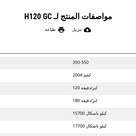
مواصفات المنتج لـ H120 GC
print
cloud_download
تنزيل
طباعة
350-550
2004 كجم
120 لتر/دقيقة
180 لتر/دقيقة
15700 كيلو باسكال
17700 كيلو باسكال