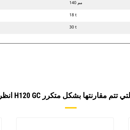
140 مم
18 t
30 t