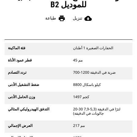
للموديل B2
print
cloud_download
تنزيل
طباعة
الحفارات الصغيرة 1 أطنان
فئة الماكينة
45 مم
قطر عمود الأداة
700-1200 ضربة في الدقيقة
تردد التصادم
8800 كيلو باسكال
ضغط التشغيل الأدنى
1497 كجم
وزن الحامل الأدنى
20-30 لترًا في الدقيقة (5,3-7,9
التدفق الهيدروليكي المثالي
جالونات في الدقيقة)
217 مم
العرض الإجمالي