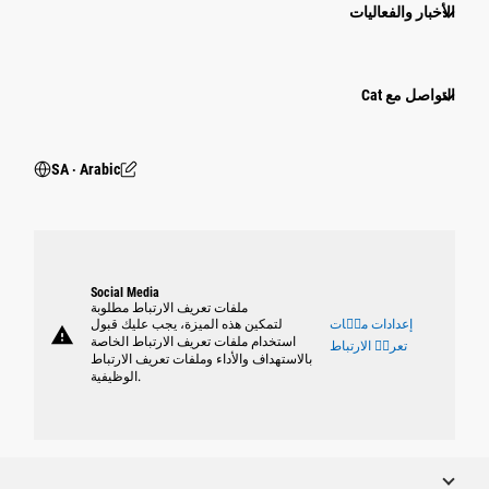
الأخبار والفعاليات
التواصل مع Cat
SA ‧ Arabic
Social Media
ملفات تعريف الارتباط مطلوبة
إعدادات ملٝات
لتمكين هذه الميزة، يجب عليك قبول
warning
استخدام ملفات تعريف الارتباط الخاصة
تعريٝ الارتباط
بالاستهداف والأداء وملفات تعريف الارتباط
الوظيفية.