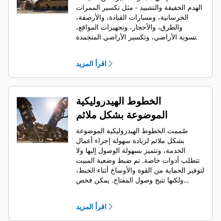
الهدم الخفيفة والتشييد - مثل تكسير الممرات
الخرسانية، ومسارات القيادة، والأرصفة،
والطرق، والأحجار، وتجهيزات المواقع،
وتسوية الأراضي، وتكسير الأراضي المتجمدة
لإصلاح المرافق.
اقرأ المزيد
الخطوط الهيدروليكية
الموضوعة بشكل ملائم
صُممت الخطوط الهيدروليكية الموضوعة
بشكل ملائم لزيادة سهولة إجراء أعمال
الخدمة، وتتميز بسهولة الوصول إليها ولا
تتطلب أدوات خاصة. تم ضبط وضعية المبيت
لتوفير الحماية من القوة والأوساخ أثناء الخبط،
ولكنها تتيح وصول المفتاح. يمكن فحص
الخطوط الهيدروليكية وضغط الرأس وشحنها
بينما القاطع مُركب على الماكينة، مما يتيح
اقرأ المزيد
سرعة مراقبة حالة القاطع.