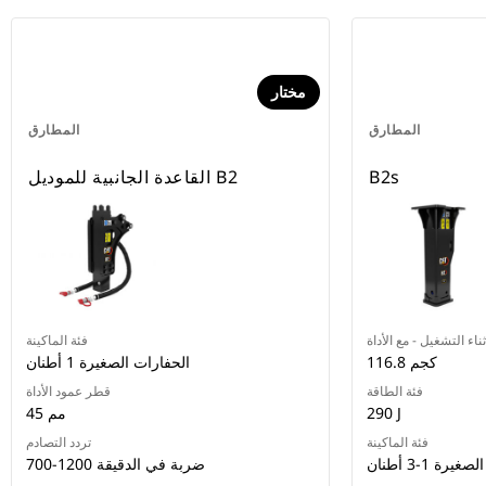
مختار
المطارق
المطارق
B2s
القاعدة الجانبية للموديل B2
ناء التشغيل - مع الأداة
فئة الماكينة
116.8 كجم
الحفارات الصغيرة 1 أطنان
فئة الطاقة
قطر عمود الأداة
290 J
45 مم
فئة الماكينة
تردد التصادم
رة 1-3 أطنان
700-1200 ضربة في الدقيقة