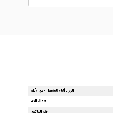
من كتائف التركيب تناسب تفضيلات قارنة
التوصيل أو التثبيت بمسمار.
الوزن أثناء التشغيل - مع الأداة
فئة الطاقة
فئة الماكينة