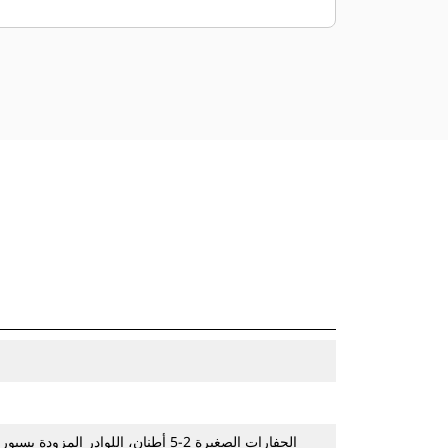
الحفارات الصغيرة 2-5 أطنان، اللوادر المزودة بسيور انزلاقية/المجنزرة الصغيرة 216-299