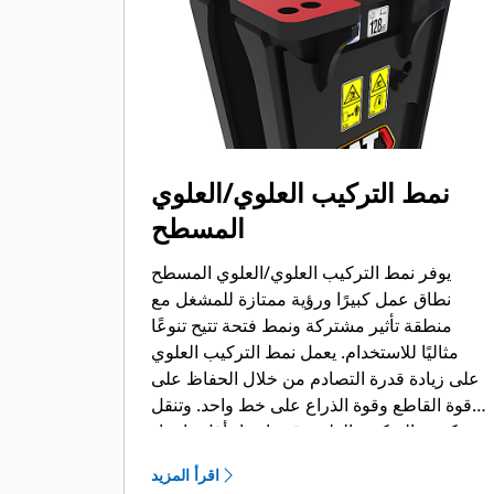
نمط التركيب العلوي/العلوي
المسطح
يوفر نمط التركيب العلوي/العلوي المسطح
نطاق عمل كبيرًا ورؤية ممتازة للمشغل مع
منطقة تأثير مشتركة ونمط فتحة تتيح تنوعًا
مثاليًا للاستخدام. يعمل نمط التركيب العلوي
على زيادة قدرة التصادم من خلال الحفاظ على
قوة القاطع وقوة الذراع على خط واحد. وتنقل
كتيفة التركيب العلوي قوة ارتداد أقل وإجهاد
انثناء أقل بكثير إلى نهاية الذراع، كما تتميز بتأثير
اقرأ المزيد
أقل على هياكل الماكينة. تتاح مجموعة كاملة