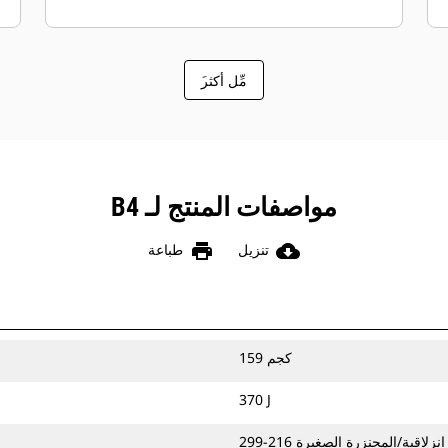
َمِّل أكثر
مواصفات المنتج لـ B4
print
cloud_download
تنزيل
طباعة
159 كجم
370 J