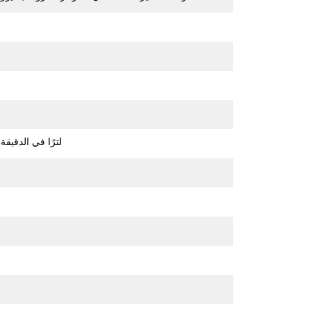
25-50 لترًا في الدقيقة (6,6-13,2 جالونًا في الدقي