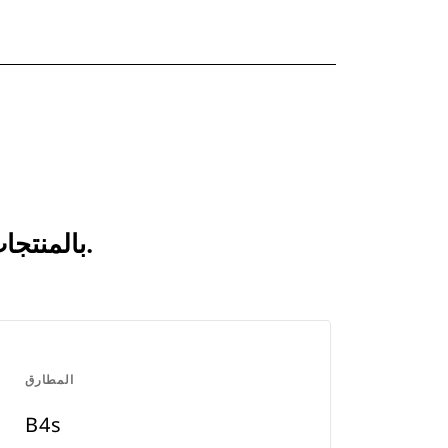
انظر كيف يقارن B4 بالمنتجات التي تتم مقارنتها بشكل متكرر.
المطارق
B4s