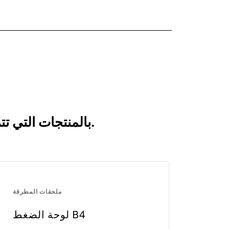
انظر كيف يقارن الإزميل غير الحاد B4 بالمنتجات التي تتم مقارنتها بشكل متكرر.
ملحقات المطرقة
لوحة الضغط B4