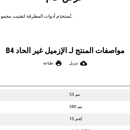
تُستخدَم أدوات المطرقة لتفتيت مجموعة متنوعة من المواد المختلفة.
مواصفات المنتج لـ الإزميل غير الحاد B4
print
cloud_download
تنزيل
طباعة
53 مم
580 مم
10 كجم