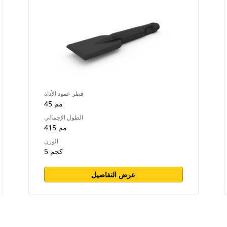
قطر عمود الأداة
45 مم
الطول الإجمالي
415 مم
الوزن
5 كجم
عرض التفاصيل