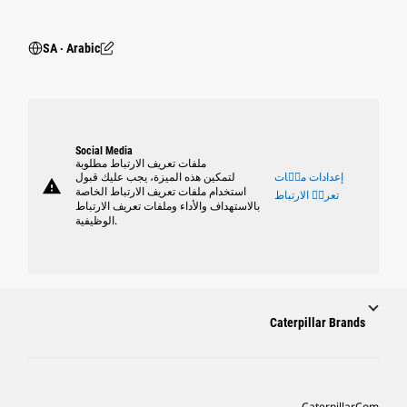
SA ‧ Arabic
Social Media
ملفات تعريف الارتباط مطلوبة
إعدادات ملٝات
لتمكين هذه الميزة، يجب عليك قبول
warning
استخدام ملفات تعريف الارتباط الخاصة
تعريٝ الارتباط
بالاستهداف والأداء وملفات تعريف الارتباط
الوظيفية.
Caterpillar Brands
Caterpillar.com