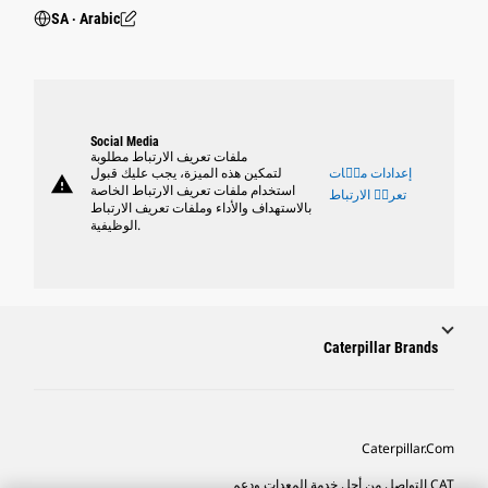
SA ‧ Arabic
Social Media
ملفات تعريف الارتباط مطلوبة
إعدادات ملٝات
لتمكين هذه الميزة، يجب عليك قبول
warning
استخدام ملفات تعريف الارتباط الخاصة
تعريٝ الارتباط
بالاستهداف والأداء وملفات تعريف الارتباط
الوظيفية.
Caterpillar Brands
Caterpillar.com
CAT التواصل من أجل خدمة المعدات ودعم