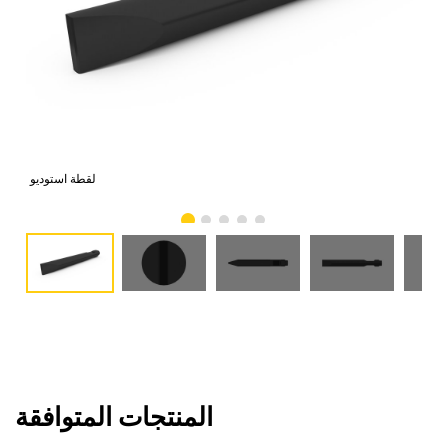
امي
لقطة استوديو
المنتجات المتوافقة