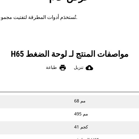
تُستخدَم أدوات المطرقة لتفتيت مجموعة متنوعة من المواد المختلفة.
مواصفات المنتج لـ لوحة الضغط H65
print
cloud_download
تنزيل
طباعة
68 مم
495 مم
41 كجم