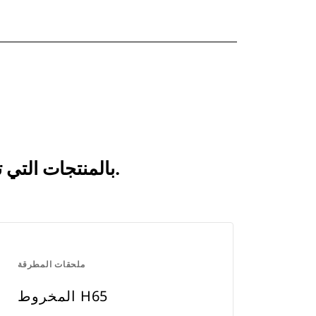
انظر كيف يقارن لوحة الضغط H65 بالمنتجات التي تتم مقارنتها بشكل متكرر.
ملحقات المطرقة
المخروط H65