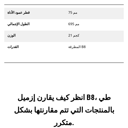
75 مم
قطر عمود الأداة
695 مم
الطول الإجمالي
21 كجم
الوزن
المطرقة B8
القدرات
انظر كيف يقارن إزميل B8، طي
بالمنتجات التي تتم مقارنتها بشكل
متكرر.