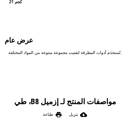
21 كجم
عرض عام
تُستخدَم أدوات المطرقة لتفتيت مجموعة متنوعة من المواد المختلفة.
مواصفات المنتج لـ إزميل B8، طي
print
cloud_download
تنزيل
طباعة