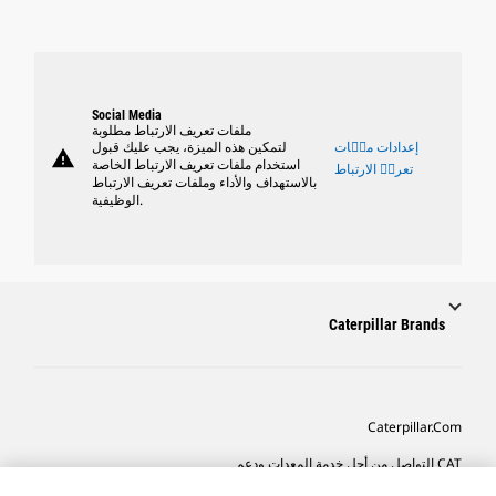
Social Media
ملفات تعريف الارتباط مطلوبة
إعدادات ملٝات
لتمكين هذه الميزة، يجب عليك قبول
warning
استخدام ملفات تعريف الارتباط الخاصة
تعريٝ الارتباط
بالاستهداف والأداء وملفات تعريف الارتباط
الوظيفية.
Caterpillar Brands
Caterpillar.com
CAT التواصل من أجل خدمة المعدات ودعم