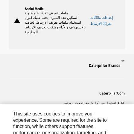
Social Media
ملفات تعريف الارتباط مطلوبة
إعدادات ملٝات
لتمكين هذه الميزة، يجب عليك قبول
warning
استخدام ملفات تعريف الارتباط الخاصة
تعريٝ الارتباط
بالاستهداف والأداء وملفات تعريف الارتباط
الوظيفية.
Caterpillar Brands
Caterpillar.com
CAT التواصل من أجل خدمة المعدات ودعم
تفضيلات التسويق الخاصة بي
This site uses cookies to improve your
experience. Some are required for the site to
خريطة الموقع
function, while others support features,
performance, personalization, targeting, and
Cookie Settings