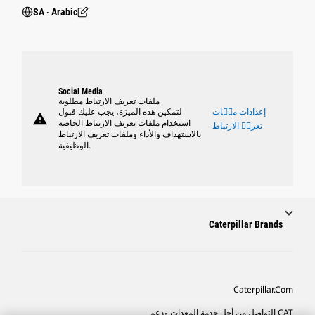
SA ‧ Arabic
Social Media
ملفات تعريف الارتباط مطلوبة
إعدادات ملٝات
لتمكين هذه الميزة، يجب عليك قبول
warning
استخدام ملفات تعريف الارتباط الخاصة
تعريٝ الارتباط
بالاستهداف والأداء وملفات تعريف الارتباط
الوظيفية.
Caterpillar Brands
Caterpillar.com
CAT التواصل من أجل خدمة المعدات ودعم