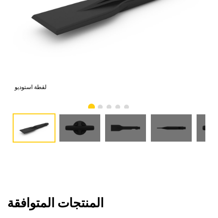
امي
لقطة استوديو
المنتجات المتوافقة