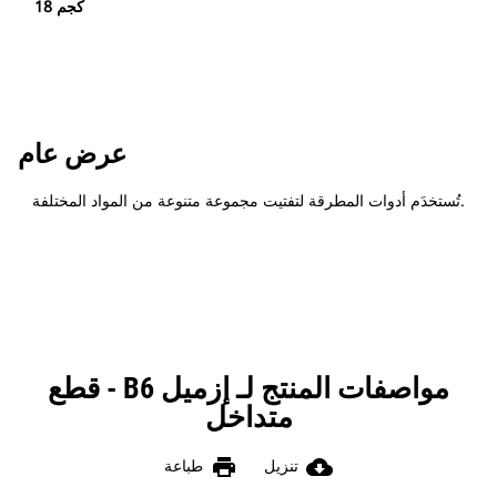
18 كجم
عرض عام
تُستخدَم أدوات المطرقة لتفتيت مجموعة متنوعة من المواد المختلفة.
مواصفات المنتج لـ إزميل B6 - قطع
متداخل
print
cloud_download
تنزيل
طباعة