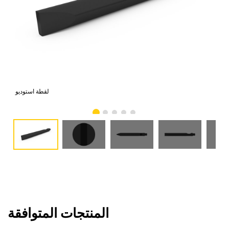
امي
لقطة استوديو
المنتجات المتوافقة