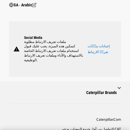
SA ‧ Arabic
Social Media
ملفات تعريف الارتباط مطلوبة
إعدادات ملٝات
لتمكين هذه الميزة، يجب عليك قبول
warning
استخدام ملفات تعريف الارتباط الخاصة
تعريٝ الارتباط
بالاستهداف والأداء وملفات تعريف الارتباط
الوظيفية.
Caterpillar Brands
Caterpillar.com
CAT التواصل من أجل خدمة المعدات ودعم