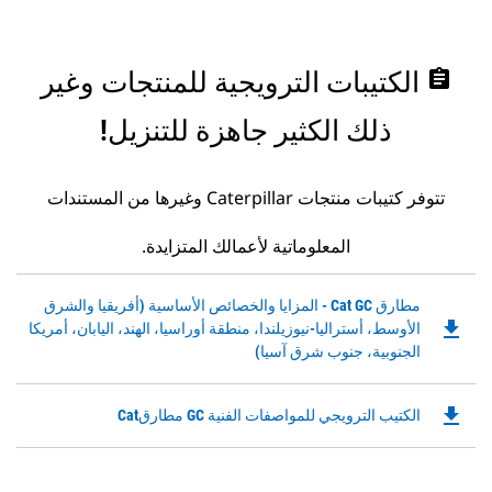
assignment
الكتيبات الترويجية للمنتجات وغير
ذلك الكثير جاهزة للتنزيل!
تتوفر كتيبات منتجات Caterpillar وغيرها من المستندات
المعلوماتية لأعمالك المتزايدة.
Downloadable
مطارق Cat GC - المزايا والخصائص الأساسية (أفريقيا والشرق
file_download
PDF
الأوسط، أستراليا-نيوزيلندا، منطقة أوراسيا، الهند، اليابان، أمريكا
Opens
الجنوبية، جنوب شرق آسيا)
in
a
file_download
Downloadable
الكتيب الترويجي للمواصفات الفنية GC مطارقCat
New
PDF
Tab
Opens
in