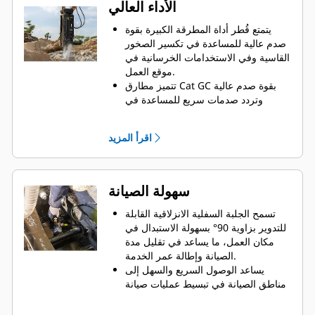
الأداء العالي
يتمتع قُطر أداة المطرقة الكبيرة بقوة
صدم عالية للمساعدة في تكسير الصخور
القاسية وفي الاستخدامات الخرسانية في
موقع العمل.
تتميز مطارق Cat GC بقوة صدم عالية
وتردد صدمات سريع للمساعدة في
اختراق المواد بسرعة لزيادة الكفاءة
والإنتاجية.
اقرأ المزيد
تم اختبار مطارق Cat GC بالكامل وتم
التحقق من كفاءتهما مع الماكينات
الملائمة للتأكد من أنها تُحقق أفضل أداء
وتوافُق في ما بينها.
سهولة الصيانة
تسمح الجلبة السفلية الانزلاقية القابلة
للتدوير بزاوية 90° بسهولة الاستبدال في
مكان العمل، ما يساعد في تقليل مدة
الصيانة وإطالة عمر الخدمة.
يساعد الوصول السريع والسهل إلى
مناطق الصيانة في تبسيط عمليات صيانة
المطرقة.
يمكن الوصول إلى نقاط تشحيم وفحص