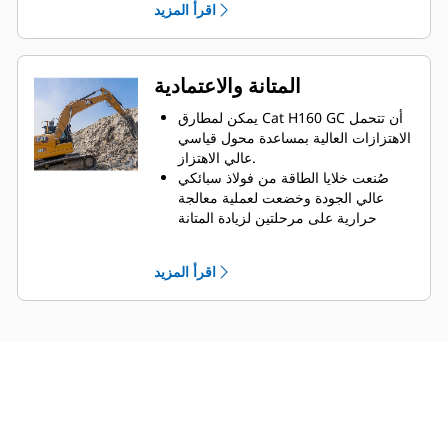
اقرأ المزيد
الأدوات اليومية من الأرض مع بقاء
المطرقة مثبتة على الماكينة.
تساعد مثبتات التوصيل المقواة وعمليات
ربط المسامير السهلة في توفير مفاصل
المتانة والاعتمادية
قوية ومتينة وفي إطالة عمر خدمة
المطرقة.
يمكن لمطارق Cat H160 GC أن تتحمل
الاهتزازات العالية بمساعدة محول قياسي
عالي الاهتزاز.
صُنعت خلايا الطاقة من فولاذ سبائكي
عالي الجودة وخضعت لعملية معالجة
حرارية على مرحلتين لزيادة المتانة
وخفض تكاليف الخدمة.
تتم حماية المكونات الهيدروليكية من
اقرأ المزيد
التلف داخل المبيت، مما يساعد على
تقليل وقت التوقف عن العمل في موقع
العمل.
تساعد مجموعة خطوط المطرقة من Cat
التي تتميز بمسار مستقل للزيت العائد
في منع تلوث النظام الهيدروليكي
الرئيسي.