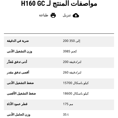
مواصفات المنتج لـ H160 GC
print
cloud_download
تنزيل
طباعة
200 إلى 350
ضربة في الدقيقة
3985 كجم
وزن التشغيل الأدنى
200 لتر/دقيقة
أدنى تدفق مُقدَّر
260 لتر/دقيقة
أقصى تدفق مقدر
15700 كيلو باسكال
ضغط التشغيل الأدنى
18600 كيلو باسكال
ضغط التشغيل الأقصى
175 مم
قطر عمود الأداة
35 t
وزن الحامل الأدنى