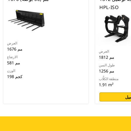
HPL-ISO
العرض
1676 مم
العرض
1812 مم
الارتفاع
581 مم
طول السن
1256 مم
الوزن
198 كجم
منطقة الكلَّاب
1.91 m²
يل