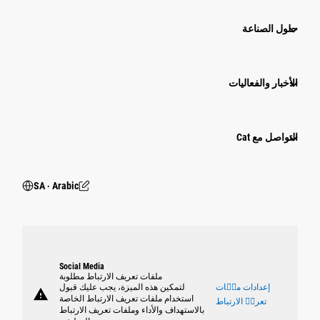
حلول الصناعة
الأخبار والفعاليات
التواصل مع Cat
SA ‧ Arabic
Social Media
ملفات تعريف الارتباط مطلوبة
إعدادات ملٝات
لتمكين هذه الميزة، يجب عليك قبول
warning
استخدام ملفات تعريف الارتباط الخاصة
تعريٝ الارتباط
بالاستهداف والأداء وملفات تعريف الارتباط