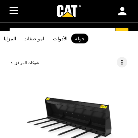
person
SEARCH
search
جولة
الأدوات
المواصفات
المزايا
more_vert
شوكات المرافق