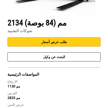
2134 مم (84 بوصة)
شوكات التشييد
طلب عرض أسعار
البحث عن وكيل
المواصفات الرئيسية
الارتفاع
1130 مم
العرض
2833 مم
عرض السن