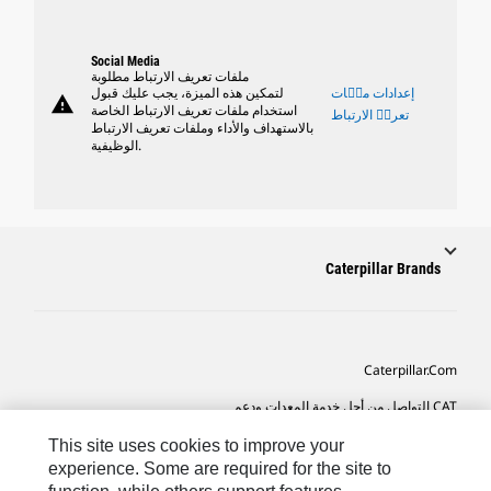
Social Media
ملفات تعريف الارتباط مطلوبة
إعدادات ملٝات
لتمكين هذه الميزة، يجب عليك قبول
warning
استخدام ملفات تعريف الارتباط الخاصة
تعريٝ الارتباط
بالاستهداف والأداء وملفات تعريف الارتباط
الوظيفية.
Caterpillar Brands
Caterpillar.com
CAT التواصل من أجل خدمة المعدات ودعم
تفضيلات التسويق الخاصة بي
This site uses cookies to improve your
experience. Some are required for the site to
خريطة الموقع