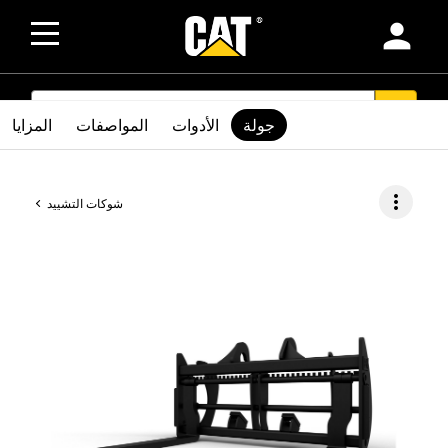
person
SEARCH
search
جولة
الأدوات
المواصفات
المزايا
more_vert
شوكات التشييد