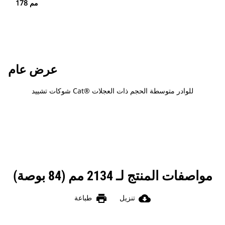
178 مم
عرض عام
شوكات تشييد Cat®‎ للوادر متوسطة الحجم ذات العجلات
مواصفات المنتج لـ 2134 مم (84 بوصة)
print
cloud_download
تنزيل
طباعة