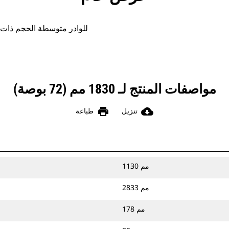
شوكات تشييد Cat®‎ للوادر متوسطة الحجم
مواصفات المنتج لـ 1830 مم (72 بوصة)
print
cloud_download
تنزيل
طباعة
1130 مم
2833 مم
178 مم