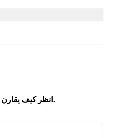
انظر كيف يقارن 1830 مم (72 بوصة) بالمنتجات التي تتم مقارنتها بشكل متكرر.