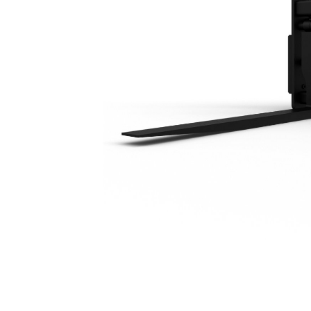
1830 مم (72 بوصة)
مزايا
تغيير الموديل