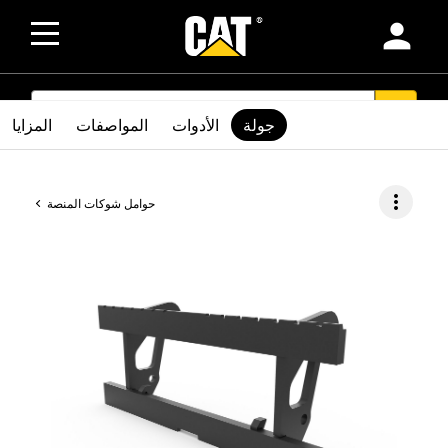
person
SEARCH
search
جولة
الأدوات
المواصفات
المزايا
more_vert
حوامل شوكات المنصة