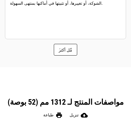
الشوكة، أو تغييرها، أو تثبيتها في أماكنها بمنتهى السهولة.
َمِّل أكثر
مواصفات المنتج لـ 1312 مم (52 بوصة)
print
cloud_download
تنزيل
طباعة