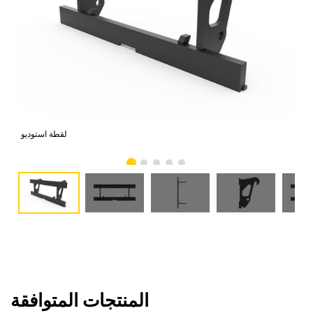
امي
لقطة استوديو
المنتجات المتوافقة