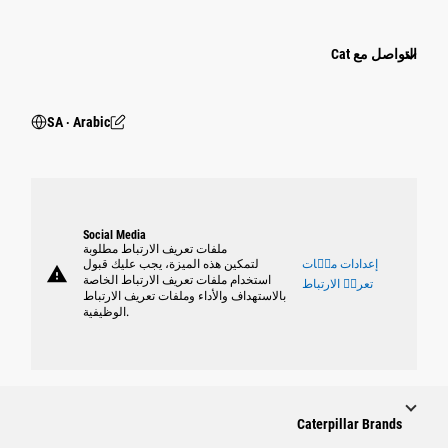
التواصل مع Cat
SA ‧ Arabic
Social Media
ملفات تعريف الارتباط مطلوبة
إعدادات ملٝات
لتمكين هذه الميزة، يجب عليك قبول
warning
استخدام ملفات تعريف الارتباط الخاصة
تعريٝ الارتباط
بالاستهداف والأداء وملفات تعريف الارتباط
الوظيفية.
Caterpillar Brands