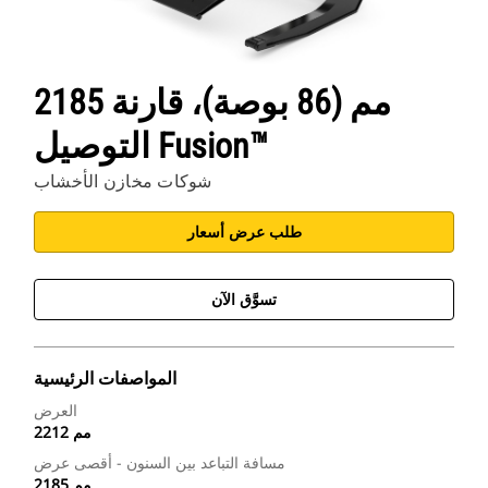
تطبيقات Cat
2185 مم (86 بوصة)، قارنة
التوصيل Fusion™
شوكات مخازن الأخشاب
طلب عرض أسعار
تسوَّق الآن
المواصفات الرئيسية
العرض
2212 مم
مسافة التباعد بين السنون - أقصى عرض
2185 مم