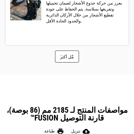
يعزز من حركة جذوع الأشجار لضمان تحميلها
وتفريغها بسلاسة. يتم الحفاظ على جودة
تقطيع الأشجار من خلال الأركان الدائرية
والحدود الحادة الأقل.
َمِّل أكثر
مواصفات المنتج لـ 2185 مم (86 بوصة)،
قارنة التوصيل FUSION™
print
cloud_download
تنزيل
طباعة