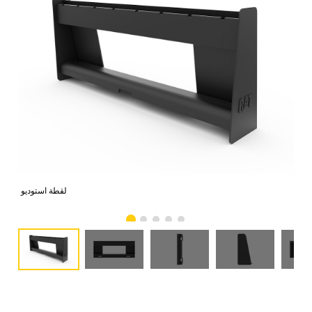
امي
لقطة استوديو