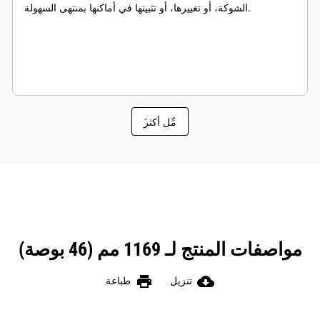
الشوكة، أو تغييرها، أو تثبيتها في أماكنها بمنتهى السهولة.
َمِّل أكثر
مواصفات المنتج لـ 1169 مم (46 بوصة)
print
cloud_download
تنزيل
طباعة