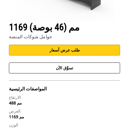
1169 مم (46 بوصة)
حوامل شوكات المنصة
طلب عرض أسعار
تسوَّق الآن
المواصفات الرئيسية
الارتفاع
488 مم
العرض
1169 مم
الوزن