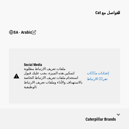
التواصل مع Cat
SA ‧ Arabic
Social Media
ملفات تعريف الارتباط مطلوبة
إعدادات ملٝات
لتمكين هذه الميزة، يجب عليك قبول
warning
استخدام ملفات تعريف الارتباط الخاصة
تعريٝ الارتباط
بالاستهداف والأداء وملفات تعريف الارتباط
الوظيفية.
Caterpillar Brands