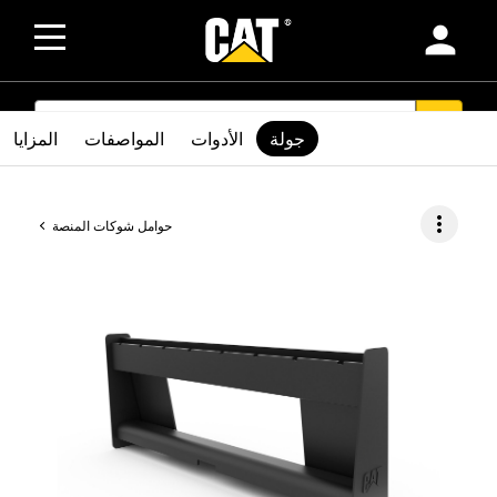
person
SEARCH
search
جولة
الأدوات
المواصفات
المزايا
more_vert
حوامل شوكات المنصة