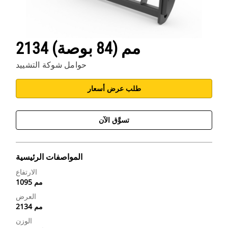
2134 مم (84 بوصة)
حوامل شوكة التشييد
طلب عرض أسعار
تسوَّق الآن
المواصفات الرئيسية
الارتفاع
1095 مم
العرض
2134 مم
الوزن