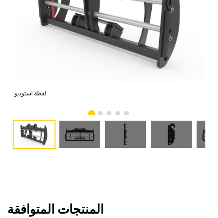
امي
لقطة استوديو
المنتجات المتوافقة