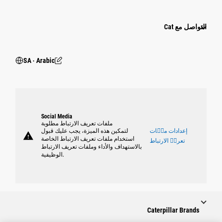
التواصل مع Cat
SA ‧ Arabic
Social Media
ملفات تعريف الارتباط مطلوبة
إعدادات ملٝات
لتمكين هذه الميزة، يجب عليك قبول
warning
استخدام ملفات تعريف الارتباط الخاصة
تعريٝ الارتباط
بالاستهداف والأداء وملفات تعريف الارتباط
الوظيفية.
Caterpillar Brands