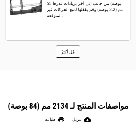
بوصة) من جانب إلى آخر بزيادات قدرها 55
مم (2,2 بوصة) وقم بقفلها لمنع الحركات غير
المتوقعة.
َمِّل أكثر
مواصفات المنتج لـ 2134 مم (84 بوصة)
print
cloud_download
تنزيل
طباعة