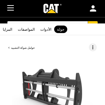
person
SEARCH
search
جولة
الأدوات
المواصفات
المزايا
more_vert
حوامل شوكة التشييد