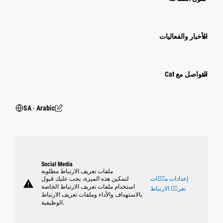
الأخبار والفعاليات
التواصل مع Cat
SA ‧ Arabic
Social Media
ملفات تعريف الارتباط مطلوبة
إعدادات ملٝات
لتمكين هذه الميزة، يجب عليك قبول
warning
استخدام ملفات تعريف الارتباط الخاصة
تعريٝ الارتباط
بالاستهداف والأداء وملفات تعريف الارتباط
الوظيفية.