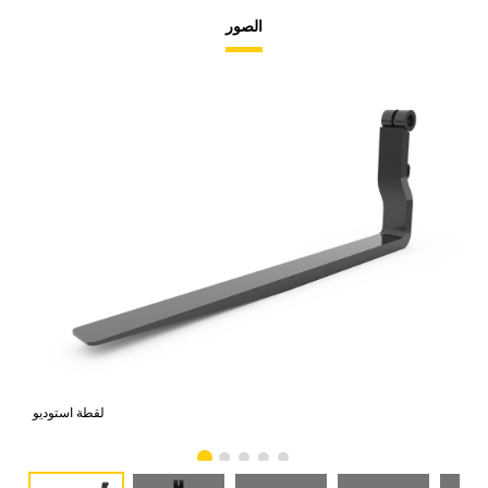
الصور
امي
لقطة استوديو