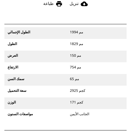
print
cloud_download
تنزيل
طباعة
1994 مم
الطول الإجمالي
1829 مم
الطول
150 مم
العرض
754 مم
الارتفاع
65 مم
سمك السن
2925 كجم
سعة التحميل
171 كجم
الوزن
الجانب الأيمن
مواصفات السنون