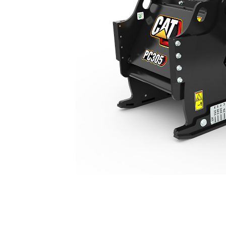
PC305
مزايا
تغيير الموديل