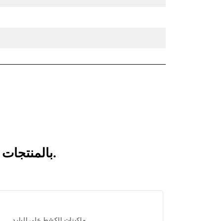
انظر كيف يقارن PC305 بالمنتجات التي تتم مقارنتها بشكل متكرر.
ماكينات الكشط على البارد