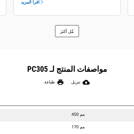
اقرأ المزيد
َمِّل أكثر
مواصفات المنتج لـ PC305
print
cloud_download
تنزيل
طباعة
450 مم
170 مم