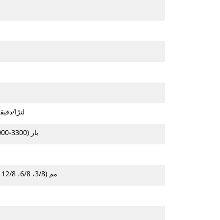
98-125 لترًا/دقيقة (26-33 جالونًا ف
230-280 بار (3300-4000 رطل لكل بوصة مربعة)
80/200، 150/200، 300/200 مم (3/8، 6/8، 12/8 بوصة)