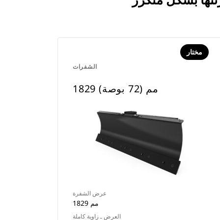
مختار
الشفرات
1829 مم (72 بوصة)
عرض الشفرة
1829 مم
العرض ـ زاوية كاملة