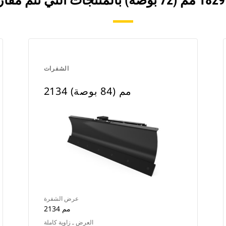
الشفرات
2134 مم (84 بوصة)
عرض الشفرة
2134 مم
العرض ـ زاوية كاملة