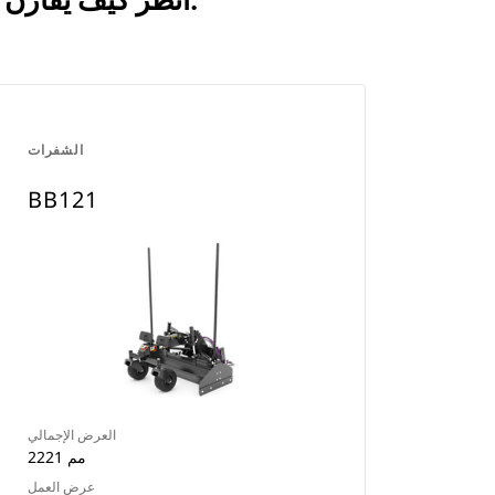
انظر كيف يقارن 1829 مم (72 بوصة) بالمنتجات التي تتم مقارنتها بشكل متكرر.
الشفرات
BB121
العرض الإجمالي
2221 مم
عرض العمل