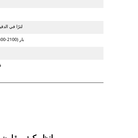
42-86 لترًا في الدقيقة (11-23 جالونًا 
145-235 بار (2100-3400 رطل لكل بوصة مربعة)
ق