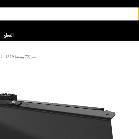
القطع
1829 مم (72 بوصة)