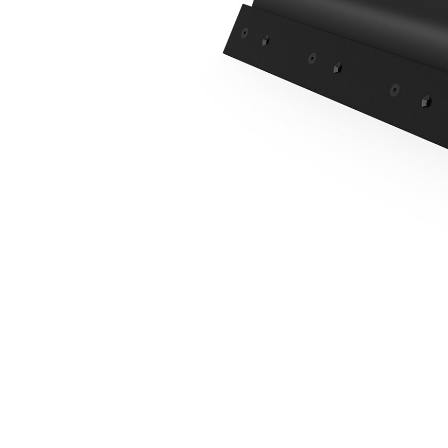
1829 مم (72 بوصة)
مزايا
تغيير الموديل