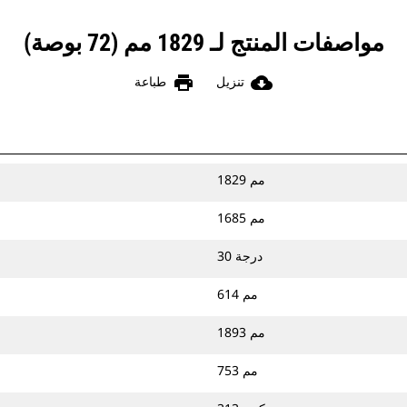
مواصفات المنتج لـ 1829 مم (72 بوصة)
print
cloud_download
تنزيل
طباعة
1829 مم
1685 مم
30 درجة
614 مم
1893 مم
753 مم