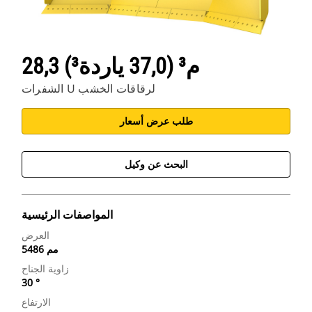
28,3 م³ (37,0 ياردة³)
الشفرات U لرقاقات الخشب
طلب عرض أسعار
البحث عن وكيل
المواصفات الرئيسية
العرض
5486 مم
زاوية الجناح
30 °
الارتفاع