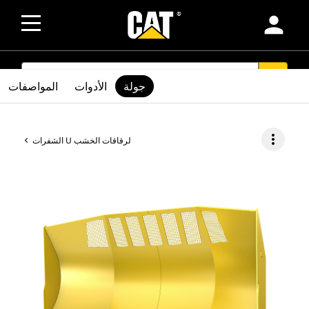
person
SEARCH
search
جولة
الأدوات
المواصفات
more_vert
الشفرات U لرقاقات الخشب