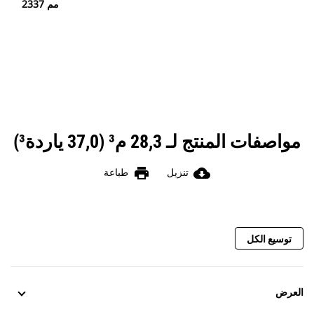
2337 مم
مواصفات المنتج لـ 28,3 م³ (37,0 ياردة³)
print
cloud_download
تنزيل
طباعة
توسيع الكل
العرض