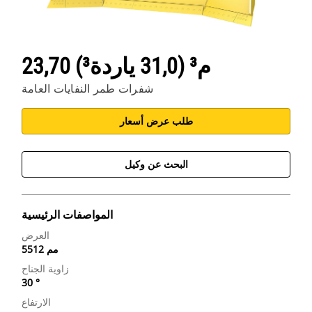
23,70 م³ (31,0 ياردة³)
شفرات طمر النفايات العامة
طلب عرض أسعار
البحث عن وكيل
المواصفات الرئيسية
العرض
5512 مم
زاوية الجناح
30 °
الارتفاع