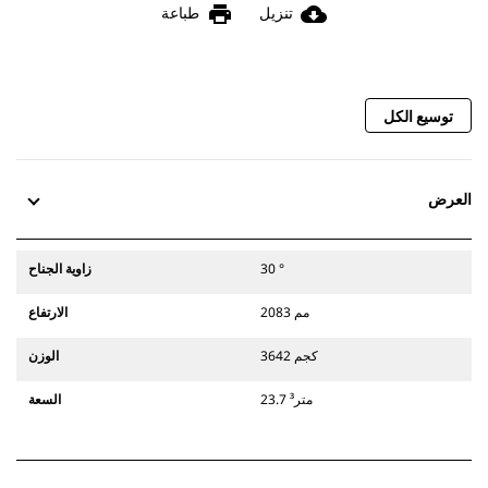
print
cloud_download
تنزيل
طباعة
توسيع الكل
العرض
30 °
زاوية الجناح
2083 مم
الارتفاع
3642 كجم
الوزن
23.7 متر³
السعة