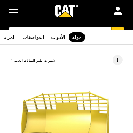
person
SEARCH
search
جولة
الأدوات
المواصفات
المزايا
more_vert
شفرات طمر النفايات العامة