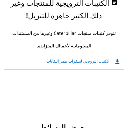
assignment
الكتيبات الترويجية للمنتجات وغير
ذلك الكثير جاهزة للتنزيل!
تتوفر كتيبات منتجات Caterpillar وغيرها من المستندات
المعلوماتية لأعمالك المتزايدة.
file_download
Downloadable
الكتيب الترويجي لشفرات طمر النفايات
PDF
Opens
in
a
New
Tab
معرض الوسائط