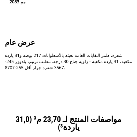
2083 مم
عرض عام
شفرة، طمر النفايات العامة تعبئة بالأسطوانات 217 بوصة و31 ياردة
مكعبة، 31 ياردة مكعبة - زاوية جناح 30 درجة. تتطلب ترتيب بلدوزر 245-
3567 شفرة جرار أقل 255-8707.
مواصفات المنتج لـ 23,70 م³ (31,0
ياردة³)