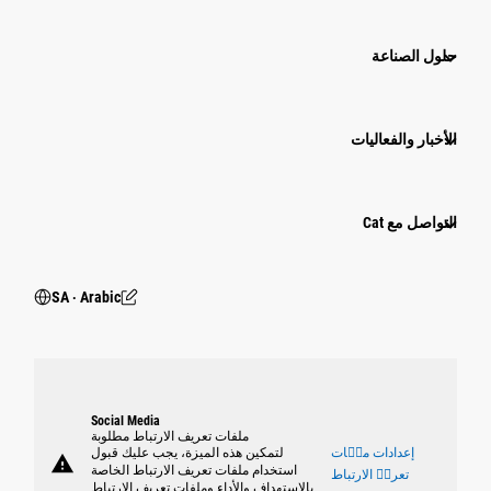
حلول الصناعة
الأخبار والفعاليات
التواصل مع Cat
SA ‧ Arabic
Social Media
ملفات تعريف الارتباط مطلوبة
إعدادات ملٝات
لتمكين هذه الميزة، يجب عليك قبول
warning
استخدام ملفات تعريف الارتباط الخاصة
تعريٝ الارتباط
بالاستهداف والأداء وملفات تعريف الارتباط