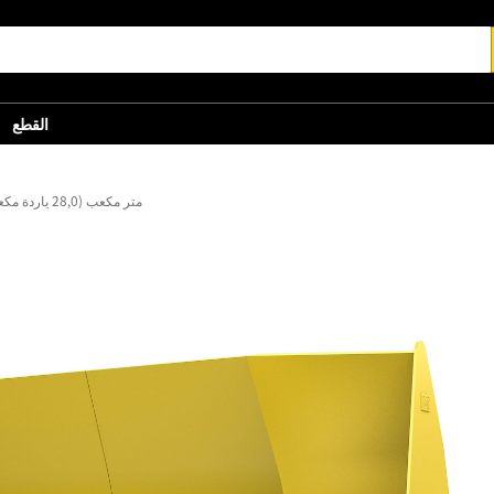
القطع
21,41 متر مكعب (28,0 ياردة مكعبة)