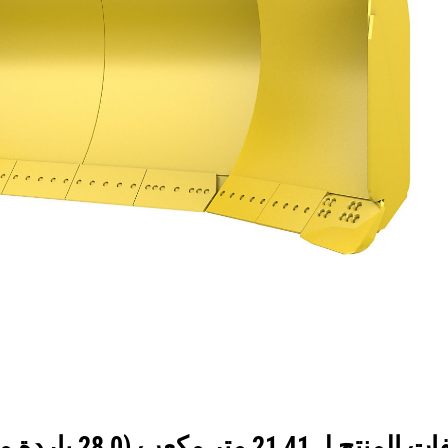
جولة
الأدوات
المواص
ـ 21,41 متر مكعب (28,0 ياردة مكعبة)