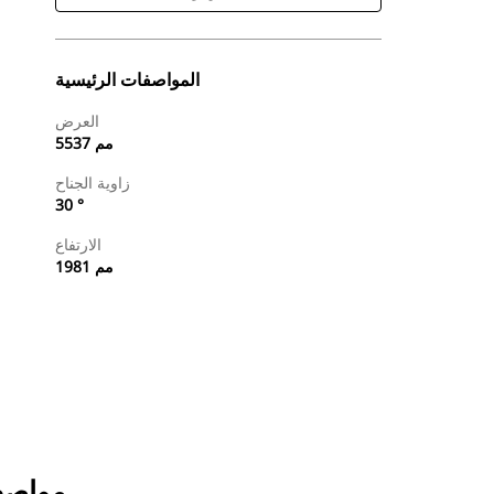
المواصفات الرئيسية
العرض
5537 مم
زاوية الجناح
30 °
الارتفاع
1981 مم
طلب عرض أسعار
البحث عن وكيل
مواصفات المنتج ل