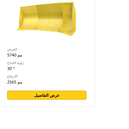
العرض
5740 مم
زاوية الجناح
30 °
الارتفاع
2565 مم
عرض التفاصيل