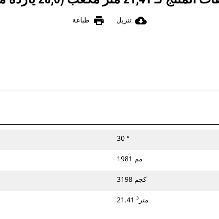
print
cloud_download
تنزيل
طباعة
30 °
1981 مم
3198 كجم
21.41 متر³