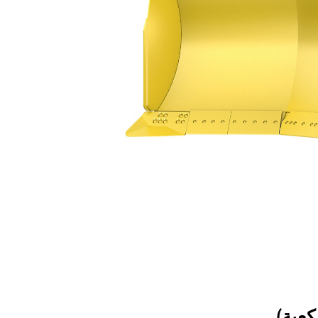
21,41 متر مكعب (28,0 ياردة مكعبة)
فات
تغيير الموديل