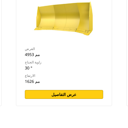
العرض
4953 مم
زاوية الجناح
30 °
الارتفاع
1626 مم
عرض التفاصيل