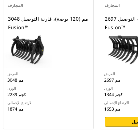
المجارف
المجارف
2697 مم (106 بوصة)، قارنة التوصيل
3048 مم (120 بوصة)، قارنة التوصيل
Fusion™
Fusion™
العرض
العرض
2697 مم
3048 مم
الوزن
الوزن
1344 كجم
2239 كجم
الارتفاع الإجمالي
الارتفاع الإجمالي
1653 مم
1874 مم
يل