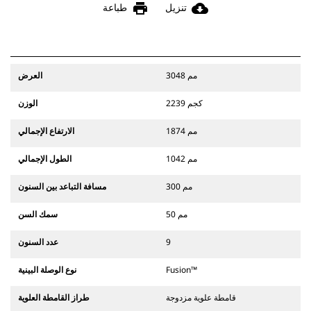
print
cloud_download
تنزيل
طباعة
3048 مم
العرض
2239 كجم
الوزن
1874 مم
الارتفاع الإجمالي
1042 مم
الطول الإجمالي
300 مم
مسافة التباعد بين السنون
50 مم
سمك السن
9
عدد السنون
Fusion™
نوع الوصلة البينية
قامطة علوية مزدوجة
طراز القامطة العلوية