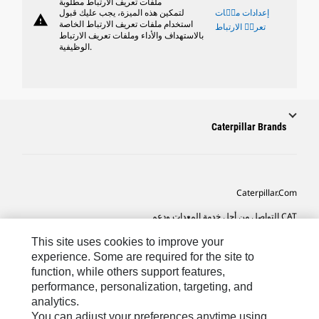
ملفات تعريف الارتباط مطلوبة
إعدادات ملٝات
لتمكين هذه الميزة، يجب عليك قبول
warning
استخدام ملفات تعريف الارتباط الخاصة
تعريٝ الارتباط
بالاستهداف والأداء وملفات تعريف الارتباط
الوظيفية.
Caterpillar Brands
Caterpillar.com
CAT التواصل من أجل خدمة المعدات ودعم
تفضيلات التسويق الخاصة بي
This site uses cookies to improve your
experience. Some are required for the site to
خريطة الموقع
function, while others support features,
performance, personalization, targeting, and
Cookie Settings
analytics.
قانوني
You can adjust your preferences anytime using