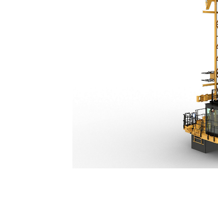
MD6310
فات
تغيير الموديل