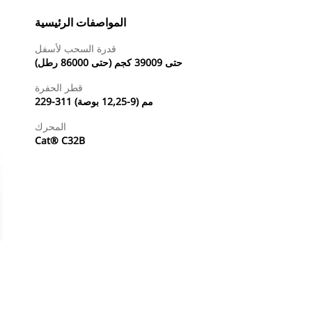
المواصفات الرئيسية
قدرة السحب لأسفل
حتى 39009 كجم (حتى 86000 رطل)
قطر الحفرة
229-311 مم (9-12,25 بوصة)
المحرك
Cat® C32B
جولة
طلب عرض أسعار
البحث عن وكيل