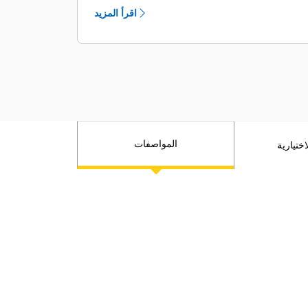
توفر التحكم في حجم الهواء المتغير
اقرأ المزيد
قوة تغذية وعزم دوران وهواء تعد الأمثل،
مما يساعد في تقليل استهلاك الوقود
المواصفات
ختيارية