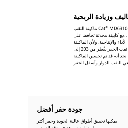
ليف وزيادة الربحية
®
MD6 هي أداة قوية ومرنة يمكنها مساعدتك في تحقيق أفضل نتيجة في عمليات الثقب لديك. وهي توفر
ماكينة الثقب Cat
 مع كابينة محدثة تحافظ على
MD63 مزودة بأحدث التقنيات، فإنها لا تحقق زيادة في الإنتاجية
وتسمح بالثقب التلقائي فحسب، بل إنها تُحسّن أيضًا كفاءة كل العمليات اللاحقة لها. وبتصميمها لغرض ثقب الحفر بقُطر من 203 إلى
12,25 بوصة)، نجد أنه قد تم تحسين الماكينة MD6310 للثقب في دفعة واحدة أو عدة دفعات في كلا
جودة حفر أفضل
يمكنها تحقيق أطواق عالية الجودة وحفر أكثر
استقامة تساعد في دقة التفجير