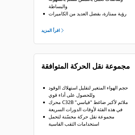
والبساطة
رؤية ممتازة، بفضل العديد من الكاميرات
والنوافذ كاملة الطول
مقعد مزود بإمكانية التدفئة والتهوية بشكل
اقرأ المزيد
اختياري لتحسين راحة المشغل
مجموعة نقل الحركة المتوافقة
حجم الهواء المتغير لتقليل استهلاك الوقود
وللحصول على أداء قوي
محرك C32B ملائم لأكبر ضاغط "قياسي"
في هذه الفئة لأوقات الدورات السريعة
مجموعة نقل حركة محسّنة لتحمل
استخدامات الثقب القاسية
مواصفات عالية الضغط ومنخفضة الضغط