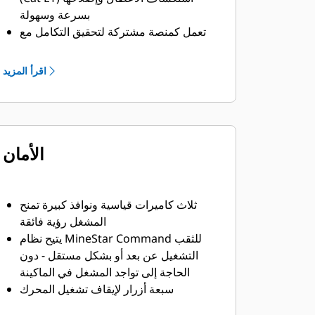
بسرعة وسهولة
تعمل كمنصة مشتركة لتحقيق التكامل مع
حلول التحكم الذاتي المستقبلية
يوفر نظام Product Link™ Elite إمكانية
اقرأ المزيد
تتبع الأداء في الوقت الفعلي
الأمان
ثلاث كاميرات قياسية ونوافذ كبيرة تمنح
المشغل رؤية فائقة
يتيح نظام MineStar Command للثقب
التشغيل عن بعد أو بشكل مستقل - دون
الحاجة إلى تواجد المشغل في الماكينة
سبعة أزرار لإيقاف تشغيل المحرك
أسطح مقاومة للانزلاق للدخول/الخروج