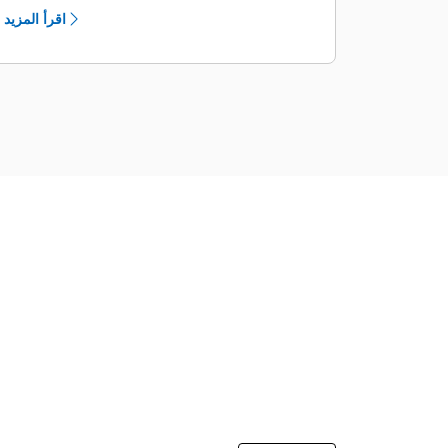
والخدمة بشكل أكثر أمانًا
اقرأ المزيد
مصابيح LED داخلية، وعصي تحكم ولوحات
مفاتيح بإضاءة خلفية؛ ومصابيح خارجية ذات
إضاءة كاشفة وإضاءة غامرة لإنارة مسارات
الدخول/الخروج