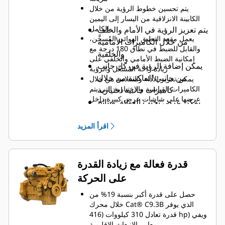
يتم تحسين خطوط الرؤية من خلال
الكابينة الانزلاقية من اليسار إلى اليمين
بالكامل
يتم تعزيز الرؤية في الأمام والخلف
يعمل مقعد التعليق الهوائي المُسخَّن،
من خلال الكاميرات الأمامية
والقابل للضبط في نطاق 180 درجة مع
والخلفية
إمكانية الضبط الأمامي والخلفي على
يمكن إضافة الرؤية في كل جانب
زيادة راحة المُشغّل والرؤية
من جانبي الماكينة من خلال
يمكن تعزيز الأداء والسلامة من خلال
الكاميرات القياسية والاختيارية التي يتم
كاميرات جانبية اختيارية
عرضها على شاشات عرض كبيرة داخل
يمكن عرض تجنب العوائق ونتائج
الكابينة
التدرج من خلال الكاميرات
الاختيارية المثبتة فوق الأبواب
اقرأ المزيد
الأمامية والخلفية لغرفة الخلط
قدرة فعالة مع زيادة القدرة
على الحركة
حصل على قدرة أكبر بنسبة 19% من
خلال محرك Cat® C9.3B الذي يوفر
قدرة تعادل 310 كيلووات (416 hp) ويفي
بمعايير الانبعاث الإقليمية