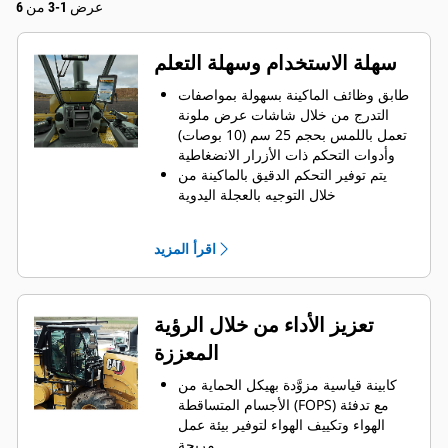
عرض 1-3 من 6
سهلة الاستخدام وسهلة التعلم
طابق وظائف الماكينة بسهولة بمواصفات
التدرج من خلال شاشات عرض ملونة
تعمل باللمس بحجم 25 سم (10 بوصات)
وأدوات التحكم ذات الأزرار الانضغاطية
يتم توفير التحكم الدقيق بالماكينة من
خلال التوجيه بالعجلة اليدوية
وتوجد عناصر التحكم في أماكن مريحة
ومجمّعة حسب الوظيفة لتوفير الوصول
اقرأ المزيد
إليها بسرعة وسهولة.
وفّر وقتك واضمن العمق الثابت لكل قطع
من خلال المزايا التلقائية للخروج من
عمق القطع والرجوع إليه
تعزيز الأداء من خلال الرؤية
يمكن أن يضيف بدء تشغيل المحرك بزر
المعززة
انضغاطي بدون مفتاح الأمان والراحة عند
استخدام أكواد معرف المُّشغل لاستعادة
كابينة قياسية مزوَّدة بهيكل الحماية من
تفضيلات المُّشغل وملفات التعريف
الأجسام المتساقطة (FOPS) مع تدفئة
المحفوظة بمجرد تسجيل الدخول
الهواء وتكييف الهواء لتوفير بيئة عمل
مريحة