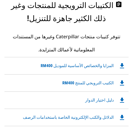
assignment
الكتيبات الترويجية للمنتجات وغير
ذلك الكثير جاهزة للتنزيل!
تتوفر كتيبات منتجات Caterpillar وغيرها من المستندات
المعلوماتية لأعمالك المتزايدة.
file_download
Downloadable
المزايا والخصائص الأساسية للموديل RM400
PDF
Opens
file_download
Downloadable
الكتيب الترويجي للمنتج RM400
in
PDF
a
Opens
New
file_download
Downloadable
دليل اختيار الدوار
in
Tab
PDF
a
Opens
New
file_download
Downloadable
الدلائل والكتب الإلكترونية الخاصة باستخدامات الرصف
in
Tab
PDF
a
Opens
New