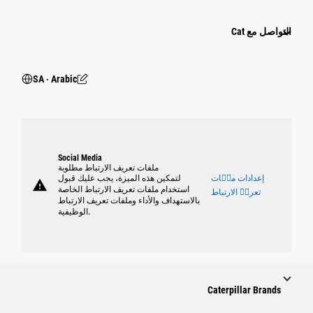
التواصل مع Cat
SA ‧ Arabic
Social Media
ملفات تعريف الارتباط مطلوبة
إعدادات ملٝات
لتمكين هذه الميزة، يجب عليك قبول
warning
استخدام ملفات تعريف الارتباط الخاصة
تعريٝ الارتباط
بالاستهداف والأداء وملفات تعريف الارتباط
الوظيفية.
Caterpillar Brands