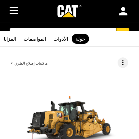
person
SEARCH
search
جولة
الأدوات
المواصفات
المزايا
more_vert
ماكينات إصلاح الطرق