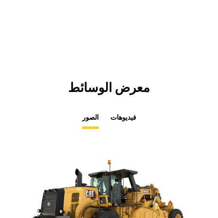
in
Tab
a
New
Tab
معرض الوسائط
فيديوهات
الصور