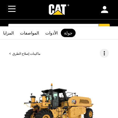
person
SEARCH
search
جولة
الأدوات
المواصفات
المزايا
more_vert
ماكينات إصلاح الطرق