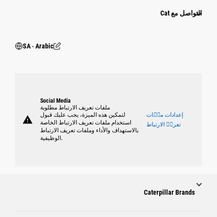
التواصل مع Cat
SA ‧ Arabic
Social Media
ملفات تعريف الارتباط مطلوبة
إعدادات ملٝات
لتمكين هذه الميزة، يجب عليك قبول
warning
استخدام ملفات تعريف الارتباط الخاصة
تعريٝ الارتباط
بالاستهداف والأداء وملفات تعريف الارتباط
الوظيفية.
Caterpillar Brands