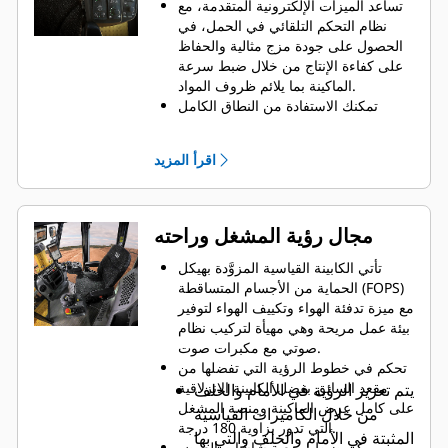
تساعد الميزات الإلكترونية المتقدمة، مع
المُنسَّق
نظام التحكم التلقائي في الحمل، في
يساعد إجمالي طول الماكينة الذي يبلغ
الحصول على جودة مزج مثالية والحفاظ
8,72 م (28,61 قدم) في تحسين المناورة
على كفاءة الإنتاج من خلال ضبط سرعة
في الأماكن الضيقة.
الماكينة بما يلائم ظروف المواد.
توفر أربع أرجل قابلة لضبط الارتفاع ما
تمكنك الاستفادة من النطاق الكامل
يصل إلى 14% (8 درجات) من الميل
لسرعات الدوار من دون الحاجة إلى
الإيجابي أو السلبي على أي من الجانبين
مغادرة مقعدك.
عند العمل على التضاريس غير المستوية
اقرأ المزيد
يمكنك تعديل تدرّج المواد بسهولة عن
أو للحفاظ على الجر في أعمال تثبيت
طريق ضبط أبواب حجرة المزج الأمامية
التربة الصعبة.
والخلفية حيث يقوم مؤشر سهل القراءة
يوفر الدوار المُدار بالسير إمكانية القطع
على شاشة العرض اللمسية بإبلاغ
مجال رؤية المشغل وراحته
المتساطح على الجانب الأيمن.
المشغل بأوضاع الباب.
للمساعدة في تبسيط عملية التشغيل،
تأتي الكابينة القياسية المزوَّدة بهيكل
يمكن ضبط الضغط الهيدروليكي السفلي
الحماية من الأجسام المتساقطة (FOPS)
المستخدم على الباب الخلفي عند
مع ميزة تدفئة الهواء وتكييف الهواء لتوفير
استخدام ميزة الطفو للحفاظ تلقائيًا على
بيئة عمل مريحة وهي مهيأة لتركيب نظام
أوضاع الباب المطلوبة.
صوتي مع مكبرات صوت.
تساعد ميزات الخروج والعودة إلى القطع
تحكم في خطوط الرؤية التي تفضلها من
المشغلين على توفير الوقت والحفاظ
مقعد السائق بفضل الكابينة الانزلاقية
يتم تعزيز الرؤية في الأمام والخلف
على التناسق بضغطة زر بسيطة.
على كامل عرض الماكينة ومنصة المشغل
من خلال الكاميرات القياسية
التي تدور بزاوية 180 درجة.
المثبتة في الأمام والخلف والتي بها
يمكن ضبط وضعية شاشات العرض