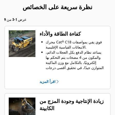
نظرة سريعة على الخصائص
عرض 1-3 من 9
كفاءة الطاقة والأداء
C18 قوي يفي بمواصفات
محرك Cat
®
الانبعاثات القياسية الإقليمية.
يساعد نظام الدفع بكل العجلات الدائم،
والمكون من 4 مضخات يتم التحكم بها
إلكترونيًا، بالتكامل مع وزن الماكينة
المتوازن جيدًا، في تحقيق أقصى درجات
الجر وخفة الحركة.
يوفر توزيع الوزن من الأمام إلى الخلف
اقرأ المزيد
الثبات في أعمال القطع الصعبة.
توفر العجلات الموضوعة على أركان
الماكينة أصغر نصف قطر للدوران داخليًا
وخارجيًا لمساعدتك على المناورة في
زيادة الإنتاجية وجودة المزج من
المساحات الضيقة، معززة بأربعة أوضاع
الكابينة
للتوجيه:العجلات الأمامية فقط، والعجلات
الخلفية فقط، والتوجيه الجانبي، والتوجيه