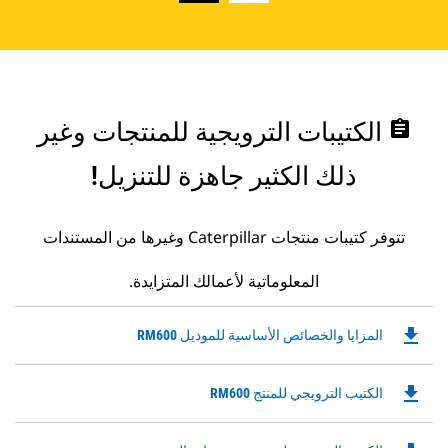
assignment
الكتيبات الترويجية للمنتجات وغير
ذلك الكثير جاهزة للتنزيل!
تتوفر كتيبات منتجات Caterpillar وغيرها من المستندات
المعلوماتية لأعمالك المتزايدة.
file_download
Downloadable
المزايا والخصائص الأساسية للموديل RM600
PDF
Opens
file_download
Downloadable
الكتيب الترويجي للمنتج RM600
in
PDF
a
Opens
New