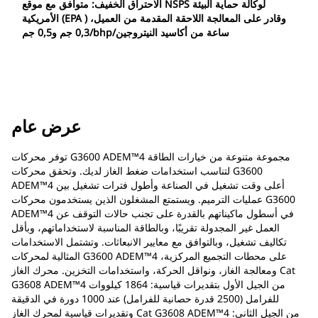
الاحتراق الخفيف: متوافق مع موقع NSPS لوكالة حماية البيئة
الأمريكية (EPA ) وقادر على المعالجة اللاحقة المقدمة من العميل،
0,3 جم و0,5 جم/bhp/ساعة من أكاسيد النيتروجين
عرض عام
توفر محركات G3600 ADEM™4 مجموعة متنوعة من خيارات الطاقة
لتناسب استخدامات ضغط الغاز لديك. وتحقق محركات G3600
ADEM™4 أعلى وقت تشغيل في الصناعة وأطول فترات تشغيل بين
عمليات الترميم. ويستمتع المشغلون الذين يستخدمون محركات G3600
ADEM™4 في أسطول ماكيناتهم بالقدرة على تجنب حالات التوقف عن
العمل غير المجدولة تقريبًا، وبالطاقة المناسبة لاستخداماتهم، وبأقل
تكاليف تشغيل، وبالتوافق مع معايير الانبعاثات. وتشتمل الاستخدامات
المثالية لمحركات G3600 ADEM™4 على محطات التجميع المركزية،
ومعالجة الغاز، ونواقل الحركة، واستخدامات التخزين. محرك الغاز Cat
G3608 ADEM™4 من الجيل الأول بتقديرات قياسية: 1864 كيلووات
للفرامل (2500 قدرة حصانية للفرامل) عند 1000 دورة في الدقيقة
وتقديرات قياسية لمحرك الغاز Cat G3608 ADEM™4 من الجيل الثاني: