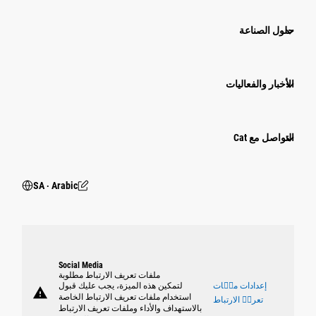
حلول الصناعة
الأخبار والفعاليات
التواصل مع Cat
SA ‧ Arabic
Social Media
ملفات تعريف الارتباط مطلوبة
إعدادات ملٝات
لتمكين هذه الميزة، يجب عليك قبول
warning
استخدام ملفات تعريف الارتباط الخاصة
تعريٝ الارتباط
بالاستهداف والأداء وملفات تعريف الارتباط