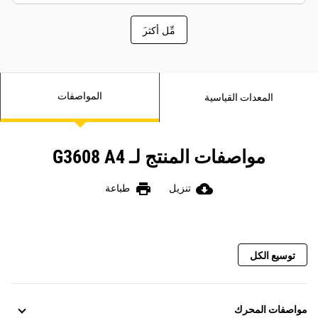
َمِّل أكثر
المواصفات
المعدات القياسية
مواصفات المنتج لـ G3608 A4
print
cloud_download
تنزيل
طباعة
توسيع الكل
مواصفات المحرك