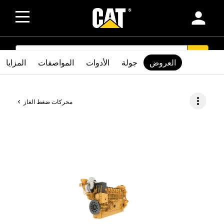
person
SEARCH
search
العروض
جولة
الأدوات
المواصفات
المزايا
more_vert
محركات ضغط الغاز