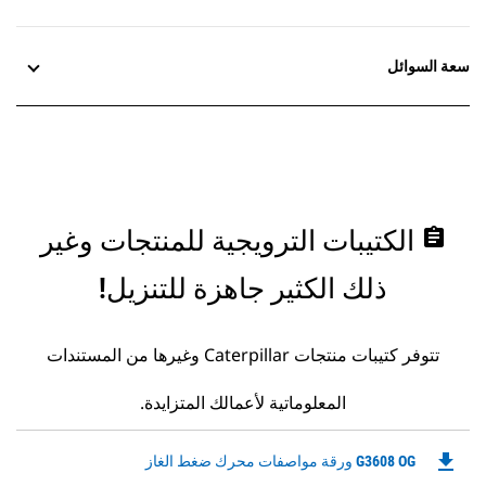
سعة السوائل
assignment
الكتيبات الترويجية للمنتجات وغير
ذلك الكثير جاهزة للتنزيل!
تتوفر كتيبات منتجات Caterpillar وغيرها من المستندات
المعلوماتية لأعمالك المتزايدة.
file_download
Downloadable
G3608 OG ورقة مواصفات محرك ضغط الغاز
PDF