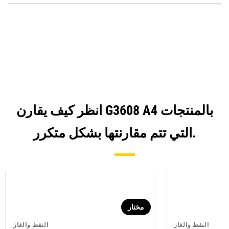
Opens
in
a
New
Tab
انظر كيف يقارن G3608 A4 بالمنتجات
التي تتم مقارنتها بشكل متكرر.
مختار
النفط والغاز
النفط والغاز