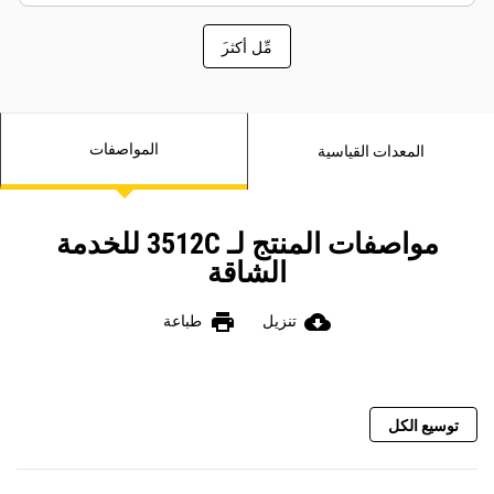
َمِّل أكثر
المواصفات
المعدات القياسية
مواصفات المنتج لـ 3512C للخدمة
الشاقة
print
cloud_download
تنزيل
طباعة
توسيع الكل