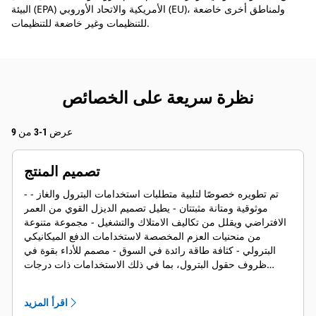
البيئة (EPA) الأمريكية والاتحاد الأوروبي (EU)، ولمناطق أخرى خاضعة
للتنظيمات وغير خاضعة للتنظيمات.
نظرة سريعة على الخصائص
عرض 1-3 من 9
تصميم المنتج
- تم تطويره خصوصًا لتلبية متطلبات استخدامات البترول والغاز -
موثوقية ومتانة مثبتتان - يطيل تصميم الديزل القوي من العمر
الافتراضي ويقلل من تكاليف الامتلاك والتشغيل - مجموعة متنوعة
من منحنيات العزم المخصصة لاستخدامات الدفع الميكانيكي
البترولي - كثافة طاقة رائدة في السوق - مصمم للأداء بقوة في
ظروف حقول البترول، بما في ذلك الاستخدامات ذات درجات
الحرارة المحيطية العالية والارتفاعات العالية - عمر ترميم طويل
مثبت في استخدامات حقول البترول - مكونات المحرك الأساسية
اقرأ المزيد
مصممة بطريقة تتيح تجديدها وإعادة استخدامها عند الترميم