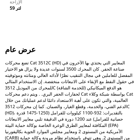
الإزاحة
59 لتر
عرض عام
تضع محركات Cat 3512C (HD) المعايير التي يحتذي بها الآخرون في
صناعة الحفر. كان المحرك 3500 لسنوات عديدة ولا يزال هو الاختيار
المفضل للعاملين في مجال التنقيب نظرًا لأدائه العالي ومتانته وموثوقيته
في حقول النفط مع الإبقاء على الانبعاثات منخفضة. إن الاستخدام المثالي
للمحرك من الموديل 3512C (للخدمة الشاقة) هو الدفع الميكانيكي
لحفارات الحفر البري. . ويتم دعم محركات Cat بواسطة شبكة وكلاء Cat
العالمية، والتي تكون على أهبة الاستعداد دائمًا لدعم عملياتك من خلال
الدعم الفني، والخدمة، وقطع الغيار، والضمان. كما إن محركات 3512C
(HD)، بالتقديرات: 932-1100 كيلووات للفرامل (1250-1475 قدرة
حصانية للفرامل) عند 1200 دورة في الدقيقة تلبي معايير الانبعاثات
المكافئة لمعايير الطرق الوعرة الخاصة بوكالة حماية البيئة (EPA)
الأمريكية من المستوى 2 ومعايير مجلس الموارد الجوية بكاليفورنيا
(CARB) من المستوى 2. وهي تتوفر باستخدام نظام مرونة وكالة حماية