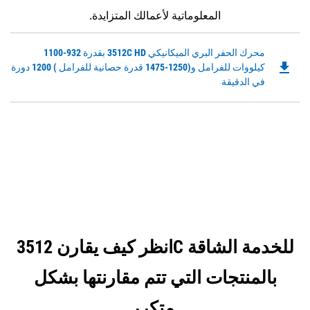
المعلوماتية لأعمالك المتزايدة.
Downloadable
محرك الحفر البري الميكانيكي 3512C HD بقدرة 932-1100
file_download
PDF
كيلووات للفرامل و(1250-1475 قدرة حصانية للفرامل ) 1200 دورة
Opens
في الدقيقة
in
a
New
Tab
انظر كيف يقارن 3512C للخدمة الشاقة
بالمنتجات التي تتم مقارنتها بشكل
متكرر.