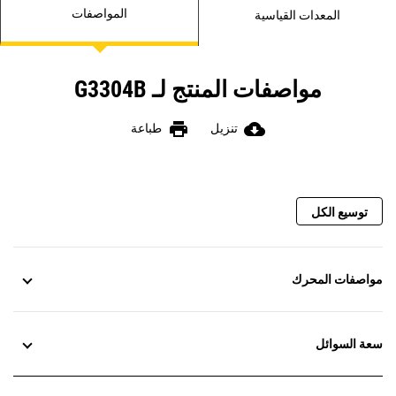
المواصفات
المعدات القياسية
مواصفات المنتج لـ G3304B
print
cloud_download
تنزيل
طباعة
توسيع الكل
مواصفات المحرك
سعة السوائل