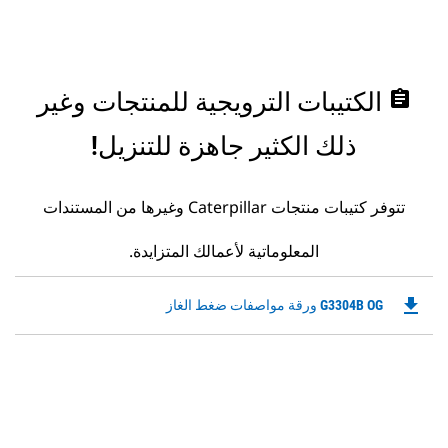
assignment
الكتيبات الترويجية للمنتجات وغير
ذلك الكثير جاهزة للتنزيل!
تتوفر كتيبات منتجات Caterpillar وغيرها من المستندات
المعلوماتية لأعمالك المتزايدة.
file_download
Downloadable
G3304B OG ورقة مواصفات ضغط الغاز
PDF
Opens
in
a
New
Tab