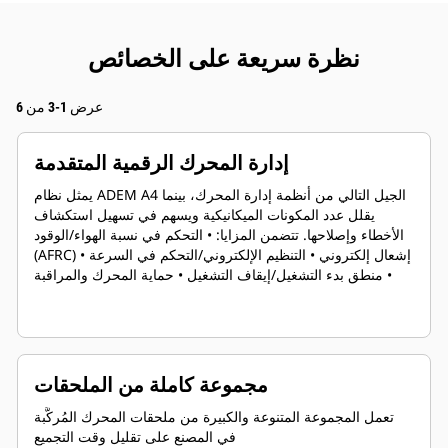
نظرة سريعة على الخصائص
عرض 1-3 من 6
إدارة المحرك الرقمية المتقدمة
يمثل نظام ADEM A4 الجيل التالي من أنظمة إدارة المحرك، بينما
يقلل عدد المكونات الميكانيكية ويسهم في تسهيل استكشاف
الأخطاء وإصلاحها. تتضمن المزايا: • التحكم في نسبة الهواء/الوقود
(AFRC) • إشعال إلكتروني • التنظيم الإلكتروني/التحكم في السرعة
• منطق بدء التشغيل/إيقاف التشغيل • حماية المحرك والمراقبة
مجموعة كاملة من الملحقات
تعمل المجموعة المتنوعة والكبيرة من ملحقات المحرك المُركَّبة
في المصنع على تقليل وقت التجميع