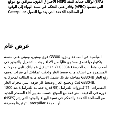
الاحتراق القوي: متوافق مع موقع NSPS لوكالة حماية البيئة (EPA)
وقادر على التحكم في نسبة الهواء إلى الوقود (AFRC) التي تقدمها
Caterpillar أو المعالجة اللاحقة التي يقدمها العميل
عرض عام
قوي ومتين، ومبني على منصة G3300 القياسية في الصناعة ومزود
بتكنولوجيا تحقق مستوى عاليًا من الأداء ووقت التشغيل والتوفير في
تكلفة تشغيل عملياتك. تلبي محركات G3304B أصعب متطلبات الخدمة
المستمرة في استخدامات ضغط الغاز وتُجنّب عملياتك أي فترات توقف
مفاجئة تقريبًا. تشمل الاستخدامات المثالية لمحركات G3304B رفع الغاز
وتجميع الغاز وضغط غاز فوهة البئر. محرك الغاز Cat G3304B.
التقديرات: 71 كيلووات للفرامل (95 قدرة حصانية للفرامل) عند 1800
دورة في الدقيقة، متوافقة مع الموقع حسب معايير أداء المصدر الجديد
(NSPS) مع المعالجة اللاحقة والتحكم في نسبة الهواء والوقود التي يتم
توفيرها بمعرفة Caterpillar أو العملاء.