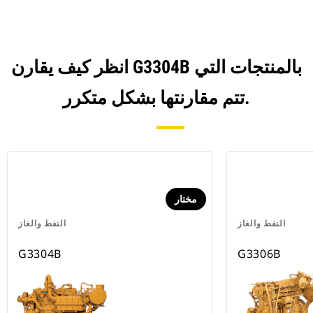
انظر كيف يقارن G3304B بالمنتجات التي
تتم مقارنتها بشكل متكرر.
مختار
النفط والغاز
النفط والغاز
G3304B
G3306B