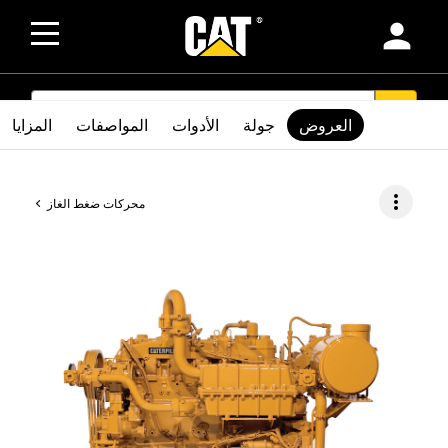
person
SEARCH
search
العروض
جولة
الأدوات
المواصفات
المزايا
more_vert
محركات ضغط الغاز