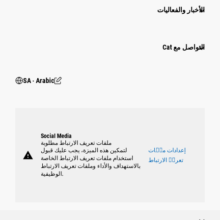
الأخبار والفعاليات
التواصل مع Cat
SA ‧ Arabic
Social Media
ملفات تعريف الارتباط مطلوبة
إعدادات ملٝات
لتمكين هذه الميزة، يجب عليك قبول
warning
استخدام ملفات تعريف الارتباط الخاصة
تعريٝ الارتباط
بالاستهداف والأداء وملفات تعريف الارتباط
الوظيفية.