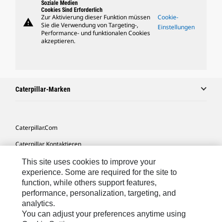
Soziale Medien
Cookies Sind Erforderlich
Zur Aktivierung dieser Funktion müssen
Cookie-
warning
Sie die Verwendung von Targeting-,
Einstellungen
Performance- und funktionalen Cookies
akzeptieren.
Caterpillar-Marken
Caterpillar.com
Caterpillar Kontaktieren
Meine Marketing-Präferenzen
This site uses cookies to improve your
experience. Some are required for the site to
Seitenübersicht
function, while others support features,
performance, personalization, targeting, and
Cookie Settings
analytics.
Rechtliche Hinweise
You can adjust your preferences anytime using