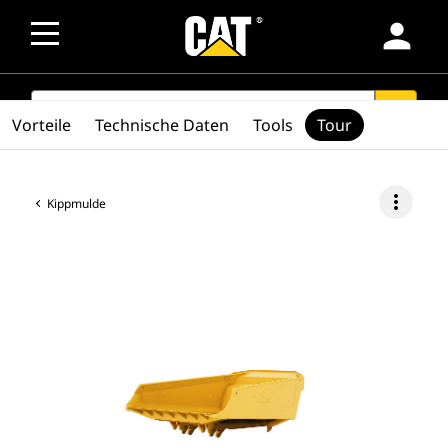
person
SEARCH
search
Vorteile
Technische Daten
Tools
Tour
more_vert
Kippmulde