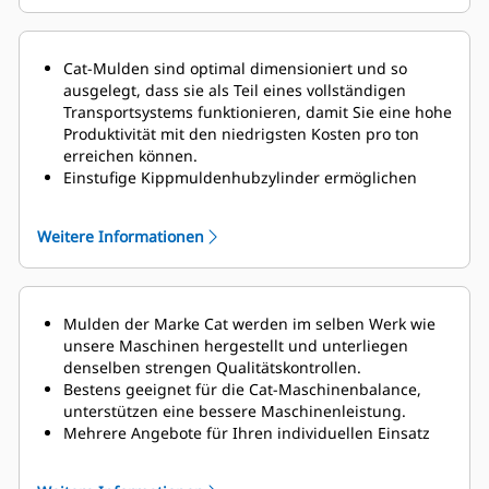
Cat-Mulden sind optimal dimensioniert und so
ausgelegt, dass sie als Teil eines vollständigen
Transportsystems funktionieren, damit Sie eine hohe
Produktivität mit den niedrigsten Kosten pro ton
erreichen können.
Einstufige Kippmuldenhubzylinder ermöglichen
kurze Kippzyklen mit nur 10,5 Sekunden zum
Anheben und 11,2 Sekunden zum Abkippvorgang.
Weitere Informationen
Das optionale Fahrzeug-Wägesystem (TPMS)
berechnet die jeweilige Nutzlast des Muldenkippers
und ermittelt dessen Arbeitstaktzeiten.
Mulden der Marke Cat werden im selben Werk wie
unsere Maschinen hergestellt und unterliegen
denselben strengen Qualitätskontrollen.
Bestens geeignet für die Cat-Maschinenbalance,
unterstützen eine bessere Maschinenleistung.
Mehrere Angebote für Ihren individuellen Einsatz
im Bergbau.
Cat-Kippmulden werden vom globalen Cat-