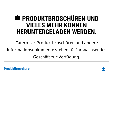
assignment
PRODUKTBROSCHÜREN UND
VIELES MEHR KÖNNEN
HERUNTERGELADEN WERDEN.
Caterpillar-Produktbroschüren und andere
Informationsdokumente stehen für Ihr wachsendes
Geschäft zur Verfügung.
file_download
Do
Produktbroschüre
P
O
in
a
N
Ta