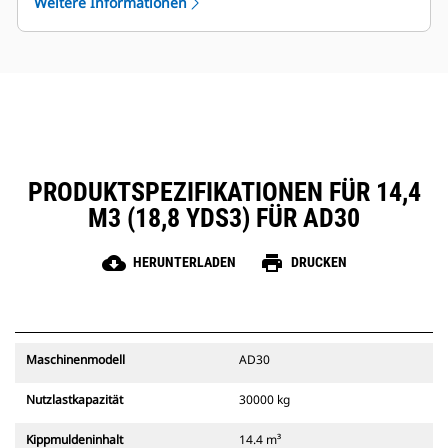
Weitere Informationen
Händlernetz unterstützt.
PRODUKTSPEZIFIKATIONEN FÜR 14,4
M3 (18,8 YDS3) FÜR AD30
cloud_download
print
HERUNTERLADEN
DRUCKEN
Maschinenmodell
AD30
Nutzlastkapazität
30000 kg
Kippmuldeninhalt
14.4 m³