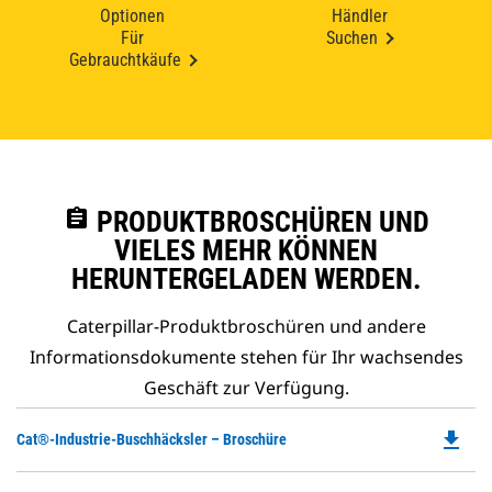
Optionen
Händler
Für
Suchen
Gebrauchtkäufe
assignment
PRODUKTBROSCHÜREN UND
VIELES MEHR KÖNNEN
HERUNTERGELADEN WERDEN.
Caterpillar-Produktbroschüren und andere
Informationsdokumente stehen für Ihr wachsendes
Geschäft zur Verfügung.
file_download
Do
Cat®-Industrie-Buschhäcksler – Broschüre
P
O