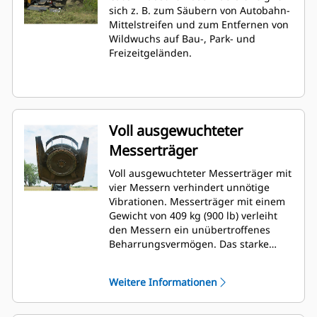
sich z. B. zum Säubern von Autobahn-
Mittelstreifen und zum Entfernen von
Wildwuchs auf Bau-, Park- und
Freizeitgeländen.
Voll ausgewuchteter
Messerträger
Voll ausgewuchteter Messerträger mit
vier Messern verhindert unnötige
Vibrationen. Messerträger mit einem
Gewicht von 409 kg (900 lb) verleiht
den Messern ein unübertroffenes
Beharrungsvermögen. Das starke
Beharrungsvermögen durch hohe
Bewegungsenergie lässt die Messer
Weitere Informationen
auch durch dichtes Gestrüpp
hindurchgleiten.