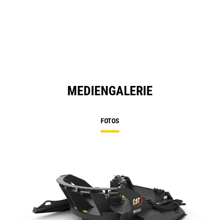
in
a
N
Ta
MEDIENGALERIE
FOTOS