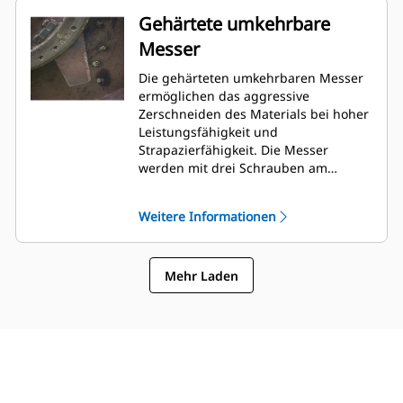
Gehärtete umkehrbare
Messer
Die gehärteten umkehrbaren Messer
ermöglichen das aggressive
Zerschneiden des Materials bei hoher
Leistungsfähigkeit und
Strapazierfähigkeit. Die Messer
werden mit drei Schrauben am
Messerträger befestigt, die
problemlos über eine Klappe oben auf
Weitere Informationen
dem Rahmen erreichbar sind.
Mehr Laden