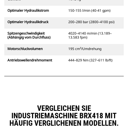
Optimaler Hydraulikstrom
150-155 l/min (40-41 gpm)
Optimaler Hydraulikdruck
200–280 bar (2800–4100 psi)
Spitzengeschwindigkeit
4020–4140 m/min (13.189–
(Abhängig vom Durchfluss)
13.583 fpm)
Motorschluckvolumen
195 cm³/Umdrehung
Antriebswellendrehmoment
444–829 Nm (327–611 lb/ft)
VERGLEICHEN SIE
INDUSTRIEMASCHINE BRX418 MIT
HÄUFIG VERGLICHENEN MODELLEN.