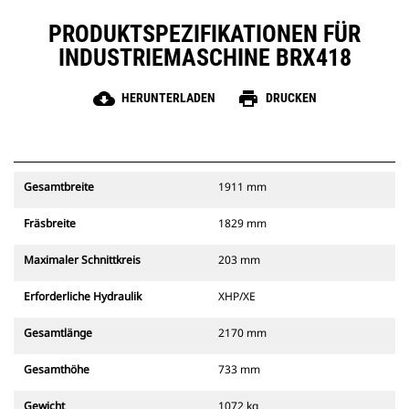
PRODUKTSPEZIFIKATIONEN FÜR
INDUSTRIEMASCHINE BRX418
cloud_download
print
HERUNTERLADEN
DRUCKEN
Gesamtbreite
1911 mm
Fräsbreite
1829 mm
Maximaler Schnittkreis
203 mm
Erforderliche Hydraulik
XHP/XE
Gesamtlänge
2170 mm
Gesamthöhe
733 mm
Gewicht
1072 kg