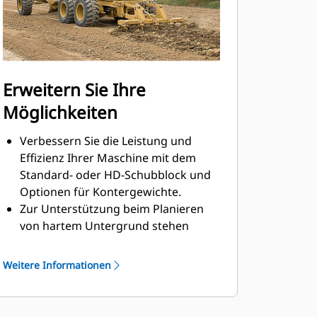
Mit der Circle-Saver-Option
verringert sich der tägliche
Schmieraufwand und es sind
weniger kostspielige Reparaturen an
Drehkranz und Ritzel erforderlich.
Erweitern Sie Ihre
Möglichkeiten
Verbessern Sie die Leistung und
Effizienz Ihrer Maschine mit dem
Standard- oder HD-Schubblock und
Optionen für Kontergewichte.
Zur Unterstützung beim Planieren
von hartem Untergrund stehen
Flachaufreißer-Optionen zur
Verfügung.
Weitere Informationen
Die optionale Fronthubvorrichtung
ist vorbereitet für Anbaugeräte wie
die gerade vordere Schar.