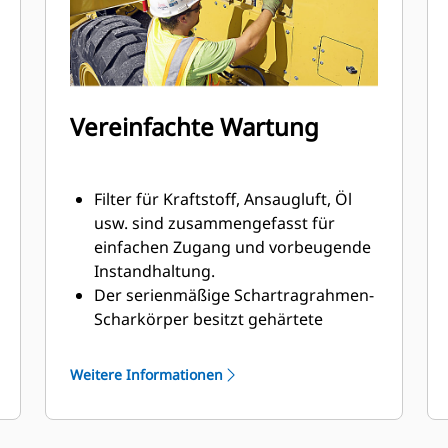
Montagepositionsoption können Sie
ganz einfach ein Radio in der
Fahrerkabine anschließen.
Vereinfachte Wartung
Filter für Kraftstoff, Ansaugluft, Öl
usw. sind zusammengefasst für
einfachen Zugang und vorbeugende
Instandhaltung.
Der serienmäßige Schartragrahmen-
Scharkörper besitzt gehärtete
Drehkranzzähne zur Verlängerung
der Haltbarkeit und austauschbare
Weitere Informationen
Verschleißeinsätze, die dazu
beitragen, die Passung zu erhalten.
Die hydraulischen Bremsen sind gut