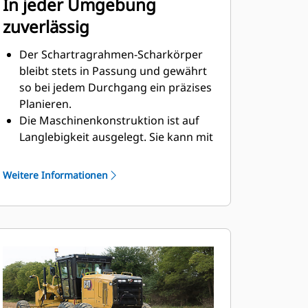
In jeder Umgebung
zuverlässig
Der Schartragrahmen-Scharkörper
bleibt stets in Passung und gewährt
so bei jedem Durchgang ein präzises
Planieren.
Die Maschinenkonstruktion ist auf
Langlebigkeit ausgelegt. Sie kann mit
verschiedenen Arbeitsgeräten
verwendet werden, etwa einem
Weitere Informationen
Frontschild.
Die Rutschkupplungsoption schützt
den Drehwerkantrieb, wenn die
Maschine ein unbewegliches Objekt
streift.
Die Vorderachse maximiert die
Haltbarkeit der Lager und minimiert
dabei die Wartung.