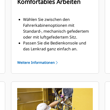
Komfortables Arbeiten
Wählen Sie zwischen den
Fahrerkabinenoptionen mit
Standard-, mechanisch gefedertem
oder mit luftgefedertem Sitz.
Passen Sie die Bedienkonsole und
das Lenkrad ganz einfach an.
Die leistungsstarke
Klimaautomatikoption (HVAC,
Weitere Informationen
Heating, Ventilation and Air
Conditioning) verteilt Frischluft,
verhindert das Eindringen von Staub
und hält die Fenster frei von
Beschlag.
Durch die Frontanzeige sehen Sie
rasch die aktuelle Fahrstufe.
Dank integrierter