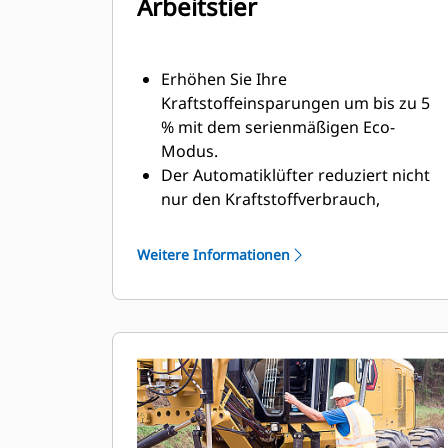
Arbeitstier
Erhöhen Sie Ihre
Kraftstoffeinsparungen um bis zu 5
% mit dem serienmäßigen Eco-
Modus.
Der Automatiklüfter reduziert nicht
nur den Kraftstoffverbrauch,
sondern auch die Temperatur unter
der Motorhaube für eine längere
Weitere Informationen
Komponentennutzungsdauer.
Steigern Sie die Produktivität mit der
elektronischen
Drosselklappensteuerung, die die
Motorleistung und das Drehmoment
auf die Anforderungen der
Anwendung abstimmt.
Das Lastschaltgetriebe mit