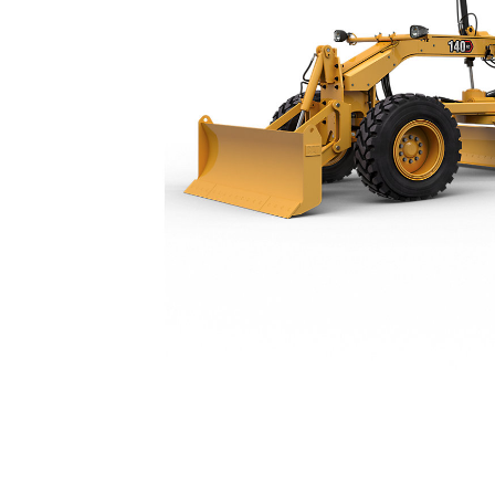
140 GC
Vort
Modell wechseln