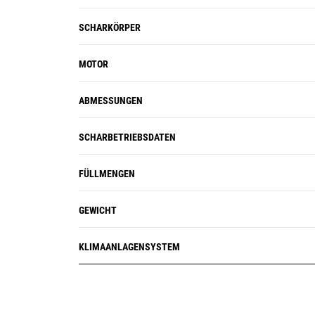
Betriebskosten senken.
Rückspiegeln.
SCHARKÖRPER
Mit strategisch platzierter
Beleuchtung können Sie auch nach
MOTOR
Sonnenuntergang weiterarbeiten –
bei bester Nachtsicht.
ABMESSUNGEN
SCHARBETRIEBSDATEN
FÜLLMENGEN
GEWICHT
KLIMAANLAGENSYSTEM