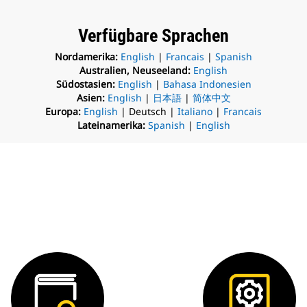
Verfügbare Sprachen
Nordamerika:
English
|
Francais
|
Spanish
Australien, Neuseeland:
English
Südostasien:
English
|
Bahasa Indonesien
Asien:
English
|
日本語
|
简体中文
Europa:
English
| Deutsch |
Italiano
|
Francais
Lateinamerika:
Spanish
|
English