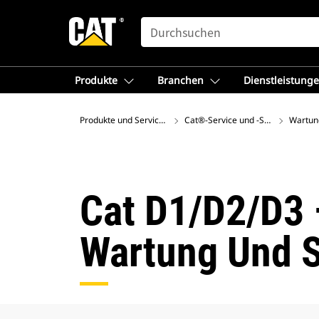
SEARCH
Produkte
Branchen
Dienstleistung
Produkte und Services – Europa
Cat®-Service und -Support
Wartun
Cat D1/D2/D3 
Wartung Und S