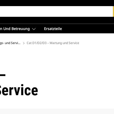
en Und Betreuung
Ersatzteile
gs- und Servicezentrum für Maschinenbesitzer
Cat D1/D2/D3 – Wartung und Service
–
ervice