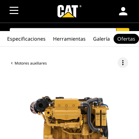
person
SEARCH
search
Especificaciones
Herramientas
Galería
Ofertas
more_vert
Motores auxiliares