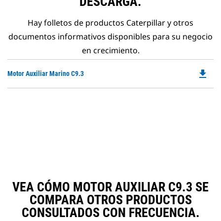
DESCARGA.
Hay folletos de productos Caterpillar y otros
documentos informativos disponibles para su negocio
en crecimiento.
file_download
Do
Motor Auxiliar Marino C9.3
P
O
in
a
N
Ta
VEA CÓMO MOTOR AUXILIAR C9.3 SE
COMPARA OTROS PRODUCTOS
CONSULTADOS CON FRECUENCIA.