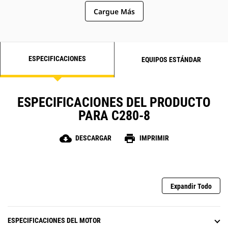
restablecimiento de viaje
Cargue Más
ESPECIFICACIONES
EQUIPOS ESTÁNDAR
ESPECIFICACIONES DEL PRODUCTO
PARA C280-8
cloud_download
print
DESCARGAR
IMPRIMIR
Expandir Todo
ESPECIFICACIONES DEL MOTOR