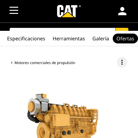
person
SEARCH
search
Especificaciones
Herramientas
Galería
Ofertas
more_vert
Motores comerciales de propulsión