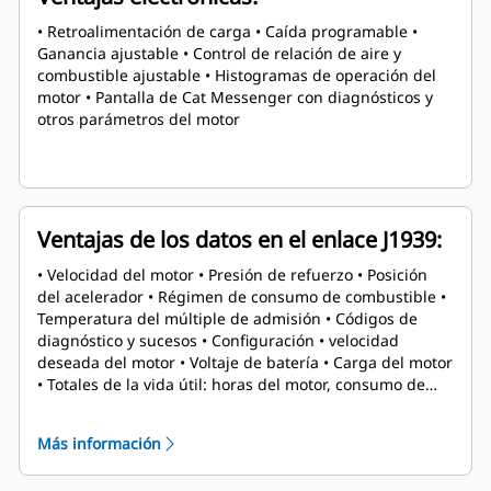
• Retroalimentación de carga • Caída programable •
Ganancia ajustable • Control de relación de aire y
combustible ajustable • Histogramas de operación del
motor • Pantalla de Cat Messenger con diagnósticos y
otros parámetros del motor
Ventajas de los datos en el enlace J1939:
• Velocidad del motor • Presión de refuerzo • Posición
del acelerador • Régimen de consumo de combustible •
Temperatura del múltiple de admisión • Códigos de
diagnóstico y sucesos • Configuración • velocidad
deseada del motor • Voltaje de batería • Carga del motor
• Totales de la vida útil: horas del motor, consumo de
combustible, combustible a velocidad en vacío, horas de
inactividad • Totales de viaje: régimen de combustible
Más información
promedio, combustible a velocidad en vacío, horas de
inactividad, horas del motor, consumo de combustible,