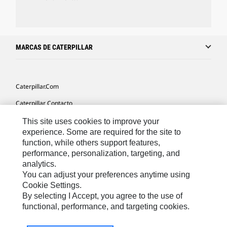
MARCAS DE CATERPILLAR
Caterpillar.com
Caterpillar Contacto
Mis Preferencias De Marketing
This site uses cookies to improve your
experience. Some are required for the site to
Site Map
function, while others support features,
performance, personalization, targeting, and
Cookie Settings
analytics.
Legal
You can adjust your preferences anytime using
Cookie Settings.
Privacy
By selecting I Accept, you agree to the use of
functional, performance, and targeting cookies.