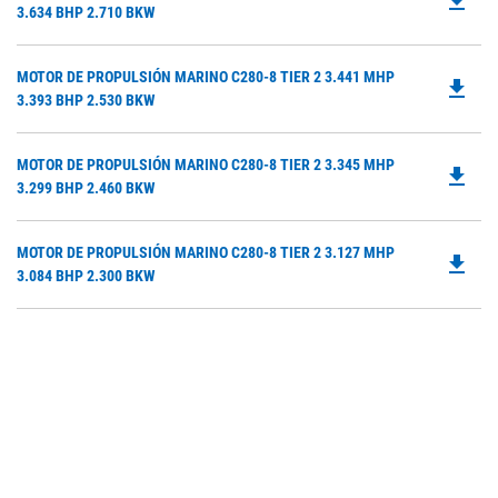
file_download
P
3.634 BHP 2.710 BKW
O
in
Do
MOTOR DE PROPULSIÓN MARINO C280-8 TIER 2 3.441 MHP
a
file_download
P
3.393 BHP 2.530 BKW
N
O
Ta
in
Do
MOTOR DE PROPULSIÓN MARINO C280-8 TIER 2 3.345 MHP
a
file_download
P
3.299 BHP 2.460 BKW
N
O
Ta
in
Do
MOTOR DE PROPULSIÓN MARINO C280-8 TIER 2 3.127 MHP
a
file_download
P
3.084 BHP 2.300 BKW
N
O
Ta
in
a
N
Ta