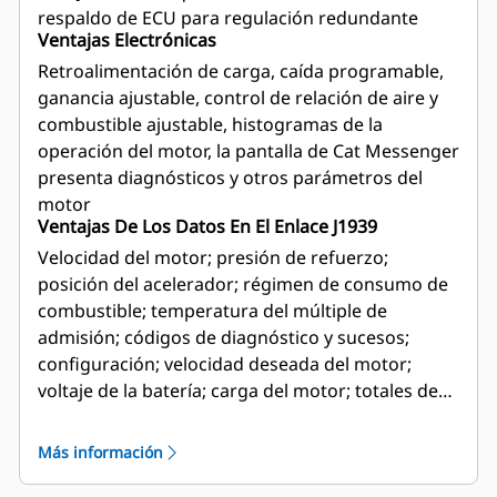
respaldo de ECU para regulación redundante
Ventajas Electrónicas
Retroalimentación de carga, caída programable,
ganancia ajustable, control de relación de aire y
combustible ajustable, histogramas de la
operación del motor, la pantalla de Cat Messenger
presenta diagnósticos y otros parámetros del
motor
Ventajas De Los Datos En El Enlace J1939
Velocidad del motor; presión de refuerzo;
posición del acelerador; régimen de consumo de
combustible; temperatura del múltiple de
admisión; códigos de diagnóstico y sucesos;
configuración; velocidad deseada del motor;
voltaje de la batería; carga del motor; totales de
vida útil: horas del motor, combustible quemado,
combustible en vacío, horas de inactividad;
Más información
totales de viaje: régimen promedio de