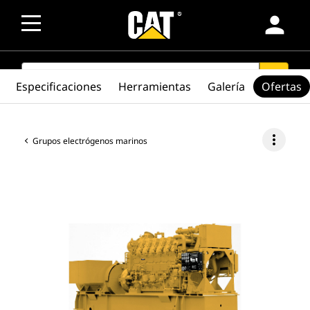
person
SEARCH
search
Especificaciones
Herramientas
Galería
Ofertas
more_vert
Grupos electrógenos marinos