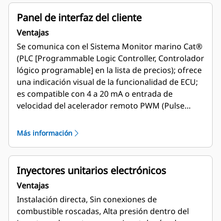
combustible, combustible en vacío, horas de
inactividad, horas del motor, combustible
Panel de interfaz del cliente
quemado y restablecimiento de viajes
Ventajas
Se comunica con el Sistema Monitor marino Cat®
(PLC [Programmable Logic Controller, Controlador
lógico programable] en la lista de precios); ofrece
una indicación visual de la funcionalidad de ECU;
es compatible con 4 a 20 mA o entrada de
velocidad del acelerador remoto PWM (Pulse
Width Modulated, Modulación de duración de
Impulsos); alarma y protección marinas
Más información
Inyectores unitarios electrónicos
Ventajas
Instalación directa, Sin conexiones de
combustible roscadas, Alta presión dentro del