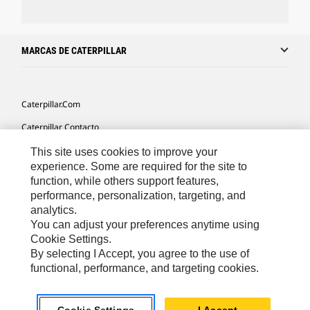
MARCAS DE CATERPILLAR
Caterpillar.com
Caterpillar Contacto
Mis Preferencias De Marketing
This site uses cookies to improve your
experience. Some are required for the site to
Site Map
function, while others support features,
performance, personalization, targeting, and
Cookie Settings
analytics.
Legal
You can adjust your preferences anytime using
Cookie Settings.
Privacy
By selecting I Accept, you agree to the use of
functional, performance, and targeting cookies.
US- Español
© 2026 Caterpillar. Todos los derechos reservados.