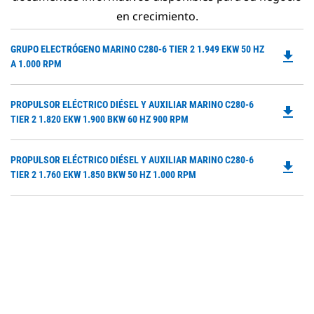
en crecimiento.
Do
GRUPO ELECTRÓGENO MARINO C280-6 TIER 2 1.949 EKW 50 HZ
file_download
P
A 1.000 RPM
O
in
Do
PROPULSOR ELÉCTRICO DIÉSEL Y AUXILIAR MARINO C280-6
a
file_download
P
TIER 2 1.820 EKW 1.900 BKW 60 HZ 900 RPM
N
O
Ta
in
Do
PROPULSOR ELÉCTRICO DIÉSEL Y AUXILIAR MARINO C280-6
a
file_download
P
TIER 2 1.760 EKW 1.850 BKW 50 HZ 1.000 RPM
N
O
Ta
in
a
N
Ta