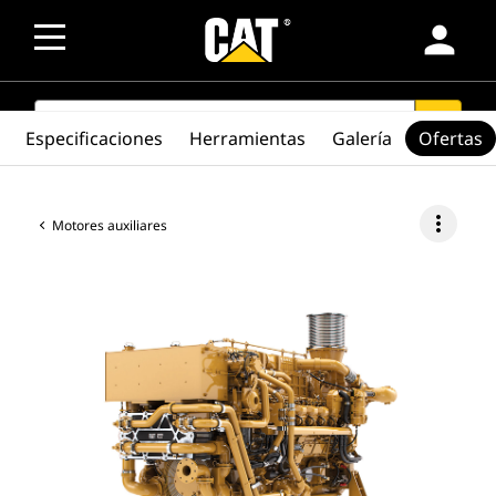
person
SEARCH
search
Especificaciones
Herramientas
Galería
Ofertas
more_vert
Motores auxiliares