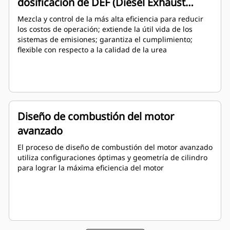
dosificación de DEF (Diesel Exhaust
Fluid, Fluido de Escape de Combustible
Mezcla y control de la más alta eficiencia para reducir
Diésel) asistida por aire de circuito
los costos de operación; extiende la útil vida de los
sistemas de emisiones; garantiza el cumplimiento;
cerrado
flexible con respecto a la calidad de la urea
Diseño de combustión del motor
avanzado
El proceso de diseño de combustión del motor avanzado
utiliza configuraciones óptimas y geometría de cilindro
para lograr la máxima eficiencia del motor