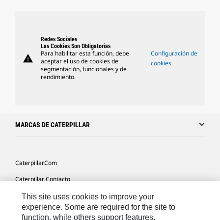
Redes Sociales
Las Cookies Son Obligatorias
Para habilitar esta función, debe
Configuración de
warning
aceptar el uso de cookies de
cookies
segmentación, funcionales y de
rendimiento.
MARCAS DE CATERPILLAR
Caterpillar.com
Caterpillar Contacto
Mis Preferencias De Marketing
This site uses cookies to improve your
experience. Some are required for the site to
Site Map
function, while others support features,