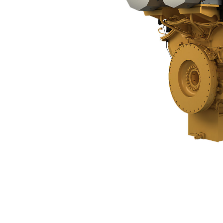
C280-12
Ben
Cambiar modelo