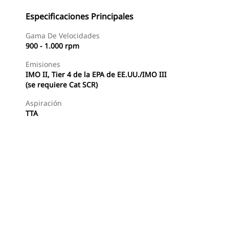
Especificaciones Principales
Gama De Velocidades
900 - 1.000 rpm
Emisiones
IMO II, Tier 4 de la EPA de EE.UU./IMO III
(se requiere Cat SCR)
Aspiración
TTA
Ofertas
Buscar Un Distribuidor
Consultar Precio