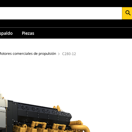
search
espaldo
Piezas
otores comerciales de propulsión
C280-12