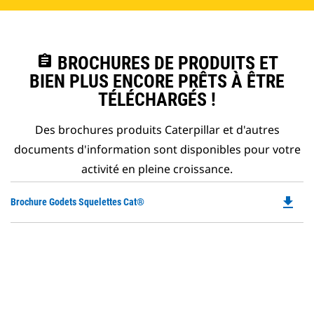
assignment
BROCHURES DE PRODUITS ET
BIEN PLUS ENCORE PRÊTS À ÊTRE
TÉLÉCHARGÉS !
Des brochures produits Caterpillar et d'autres
documents d'information sont disponibles pour votre
activité en pleine croissance.
file_download
Do
Brochure Godets Squelettes Cat®
P
O
in
a
N
Ta