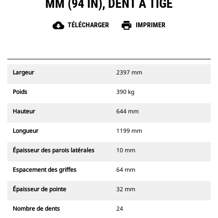
MM (94 IN), DENT À TIGE
cloud_download
print
TÉLÉCHARGER
IMPRIMER
Largeur
2397 mm
Poids
390 kg
Hauteur
644 mm
Longueur
1199 mm
Épaisseur des parois latérales
10 mm
Espacement des griffes
64 mm
Épaisseur de pointe
32 mm
Nombre de dents
24