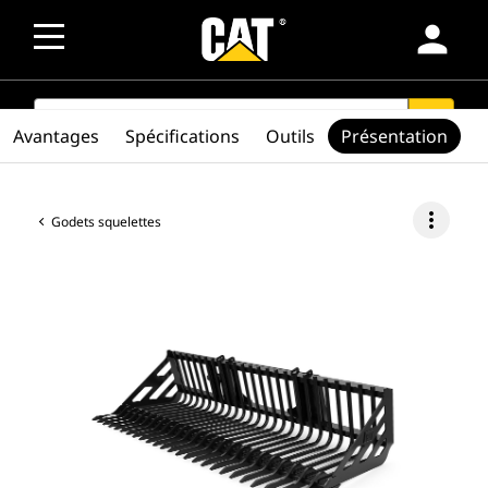
person
SEARCH
search
Avantages
Spécifications
Outils
Présentation
more_vert
Godets squelettes