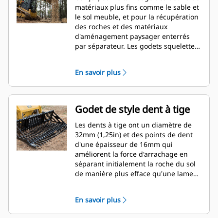
matériaux plus fins comme le sable et
le sol meuble, et pour la récupération
des roches et des matériaux
d'aménagement paysager enterrés
par séparateur. Les godets squelettes
Cat® sont destinés à une utilisation
sur les chargeurs compacts rigides et
En savoir plus
les chargeuses à chaînes compactes
Cat.
Godet de style dent à tige
Les dents à tige ont un diamètre de
32mm (1,25in) et des points de dent
d'une épaisseur de 16mm qui
améliorent la force d'arrachage en
séparant initialement la roche du sol
de manière plus efface qu'une lame
de coupe.
En savoir plus