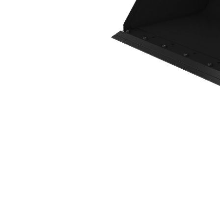
1576 Mm (62 In), Lame De Coupe À Boulonner
Ava
Modifier le modèle