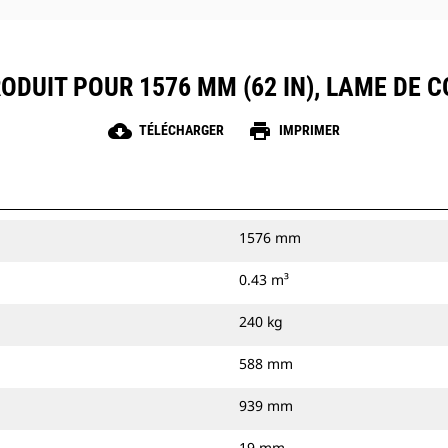
ODUIT POUR 1576 MM (62 IN), LAME DE
cloud_download
print
TÉLÉCHARGER
IMPRIMER
1576 mm
0.43 m³
240 kg
588 mm
939 mm
19 mm