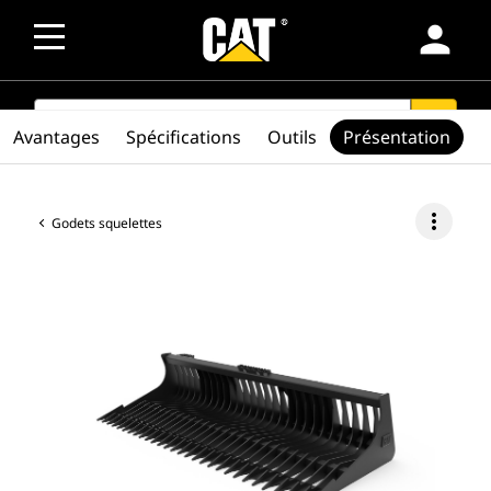
person
SEARCH
search
Avantages
Spécifications
Outils
Présentation
more_vert
Godets squelettes