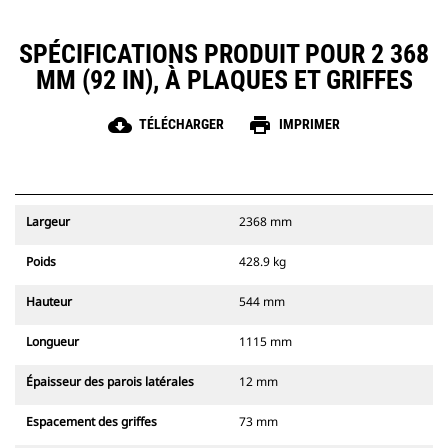
SPÉCIFICATIONS PRODUIT POUR 2 368
MM (92 IN), À PLAQUES ET GRIFFES
cloud_download
print
TÉLÉCHARGER
IMPRIMER
Largeur
2368 mm
Poids
428.9 kg
Hauteur
544 mm
Longueur
1115 mm
Épaisseur des parois latérales
12 mm
Espacement des griffes
73 mm