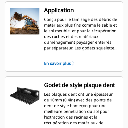
Application
Conçu pour le tamisage des débris de
matériaux plus fins comme le sable et
le sol meuble, et pour la récupération
des roches et des matériaux
d'aménagement paysager enterrés
par séparateur. Les godets squelettes
Cat® sont destinés à une utilisation
sur les chargeurs compacts rigides et
En savoir plus
les chargeuses à chaînes compactes
Cat.
Godet de style plaque dent
Les plaques dent ont une épaisseur
de 10mm (0,4in) avec des points de
dent de style hameçon pour une
meilleure pénétration du sol pour
l'extraction des racines et la
récupération des matériaux de