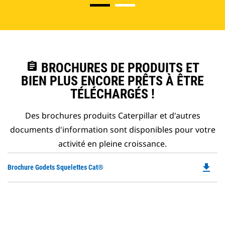
assignment
BROCHURES DE PRODUITS ET
BIEN PLUS ENCORE PRÊTS À ÊTRE
TÉLÉCHARGÉS !
Des brochures produits Caterpillar et d'autres
documents d'information sont disponibles pour votre
activité en pleine croissance.
file_download
Do
Brochure Godets Squelettes Cat®
P
O
in
a
N