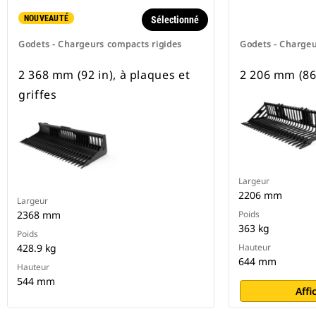
NOUVEAUTÉ
Sélectionné
Godets - Chargeurs compacts rigides
Godets - Chargeu
2 368 mm (92 in), à plaques et
2 206 mm (86 
griffes
Largeur
2206 mm
Largeur
2368 mm
Poids
363 kg
Poids
428.9 kg
Hauteur
644 mm
Hauteur
544 mm
Affi