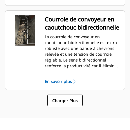
Courroie de convoyeur en
caoutchouc bidirectionnelle
La courroie de convoyeur en
caoutchouc bidirectionnelle est extra-
robuste avec une bande à chevrons
relevée et une tension de courroie
réglable. Le sens bidirectionnel
renforce la productivité car il élimine
le recours à des manœuvres
compliquées généralement
En savoir plus
nécessaires dans les zones
restreintes.
Charger Plus