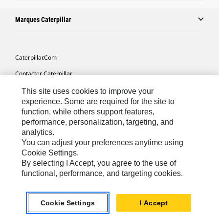
Marques Caterpillar
Caterpillar.com
Contacter Caterpillar
Mes Préférences Marketing
This site uses cookies to improve your
experience. Some are required for the site to
Plan Du Site
function, while others support features,
performance, personalization, targeting, and
Cookie Settings
analytics.
Mentions Légales
You can adjust your preferences anytime using
Cookie Settings.
Confidentialité
By selecting I Accept, you agree to the use of
functional, performance, and targeting cookies.
Africa, Middle East-French
© 2026 Caterpillar. Tous droits réservés
Cookie Settings
I Accept