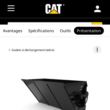
person
SEARCH
search
Avantages
Spécifications
Outils
Présentation
more_vert
Godets à déchargement latéral