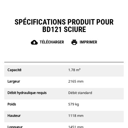
SPÉCIFICATIONS PRODUIT POUR
BD121 SCIURE
cloud_download
print
TÉLÉCHARGER
IMPRIMER
Capacité
1.78 m³
Largeur
2165 mm
Débit hydraulique requis
Débit standard
Poids
579 kg
Hauteur
1118 mm
Longueur
1451 mm