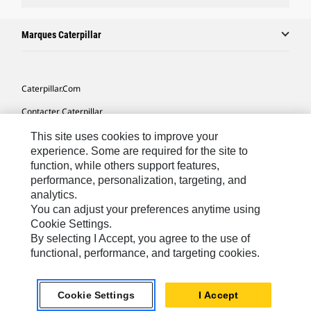
Marques Caterpillar
Caterpillar.com
Contacter Caterpillar
Mes Préférences Marketing
This site uses cookies to improve your
experience. Some are required for the site to
Plan Du Site
function, while others support features,
performance, personalization, targeting, and
Cookie Settings
analytics.
Mentions Légales
You can adjust your preferences anytime using
Cookie Settings.
Confidentialité
By selecting I Accept, you agree to the use of
functional, performance, and targeting cookies.
Africa, Middle East-French
© 2026 Caterpillar. Tous droits réservés
Cookie Settings
I Accept