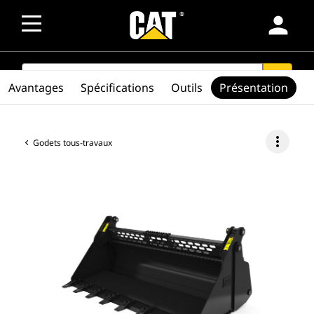
person
SEARCH
search
Avantages
Spécifications
Outils
Présentation
more_vert
Godets tous-travaux