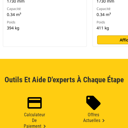
1730 mm
1730 mm
Capacité
Capacité
0.34 m³
0.34 m³
Poids
Poids
394 kg
411 kg
Affi
Outils Et Aide D'experts À Chaque Étape
Calculateur
Offres
De
Actuelles
Paiement