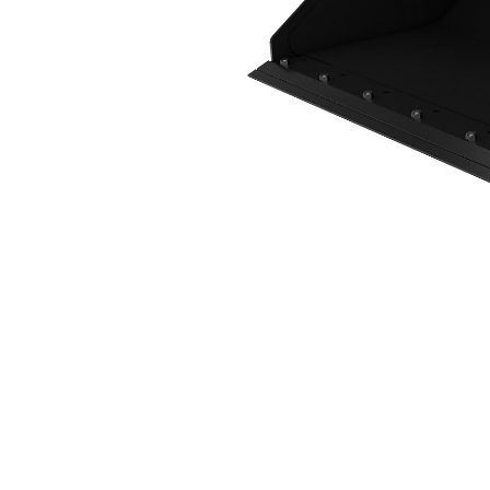
1576 Mm (62 In), Lame De Coupe À Boulonner
Ava
Modifier le modèle