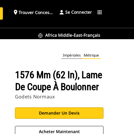
Se Connecter
place
apps
Trouver Concessionnaire
h
Africa Middle-East-Français
Impériales
Métrique
1576 Mm (62 In), Lame
De Coupe À Boulonner
Godets Normaux
Demander Un Devis
Acheter Maintenant