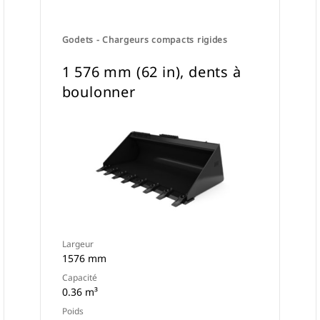
Godets - Chargeurs compacts rigides
1 576 mm (62 in), dents à
boulonner
Largeur
1576 mm
Capacité
0.36 m³
Poids