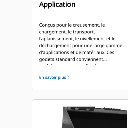
Application
Conçus pour le creusement, le
chargement, le transport,
l'aplanissement, le nivellement et le
déchargement pour une large gamme
d'applications et de matériaux. Ces
godets standard conviennent
parfaitement aux applications
industrielles, de construction,
En savoir plus
d'aménagement paysager et d'autres
applications de démolition plus
agressives.