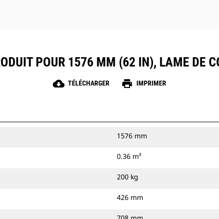
ODUIT POUR 1576 MM (62 IN), LAME DE
cloud_download
print
TÉLÉCHARGER
IMPRIMER
1576 mm
0.36 m³
200 kg
426 mm
708 mm