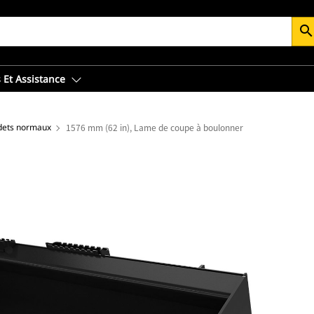
searc
 Et Assistance
ets normaux
1576 mm (62 in), Lame de coupe à boulonner