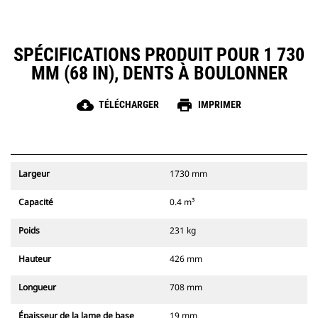
SPÉCIFICATIONS PRODUIT POUR 1 730
MM (68 IN), DENTS À BOULONNER
cloud_download
print
TÉLÉCHARGER
IMPRIMER
Largeur
1730 mm
Capacité
0.4 m³
Poids
231 kg
Hauteur
426 mm
Longueur
708 mm
Épaisseur de la lame de base
19 mm