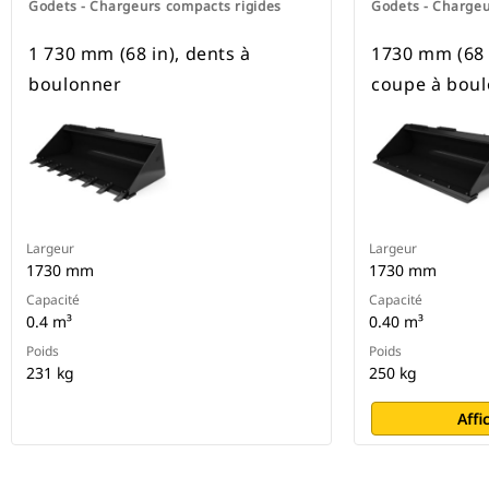
Godets - Chargeurs compacts rigides
Godets - Chargeu
1 730 mm (68 in), dents à
1730 mm (68 
boulonner
coupe à bou
Largeur
Largeur
1730 mm
1730 mm
Capacité
Capacité
0.4 m³
0.40 m³
Poids
Poids
231 kg
250 kg
Affi