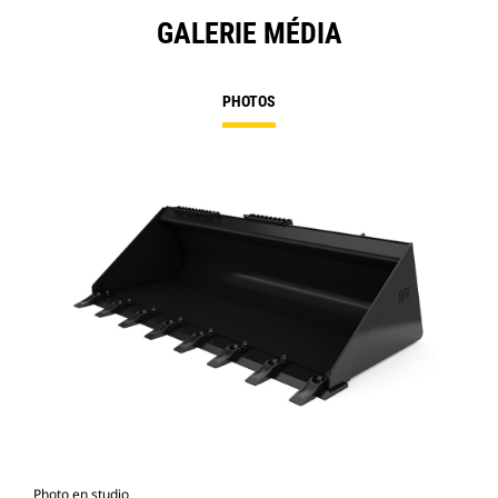
GALERIE MÉDIA
PHOTOS
Photo en studio
Vue