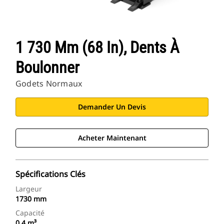
1 730 Mm (68 In), Dents À
Boulonner
Godets Normaux
Demander Un Devis
Acheter Maintenant
Spécifications Clés
Largeur
1730 mm
Capacité
0.4 m³