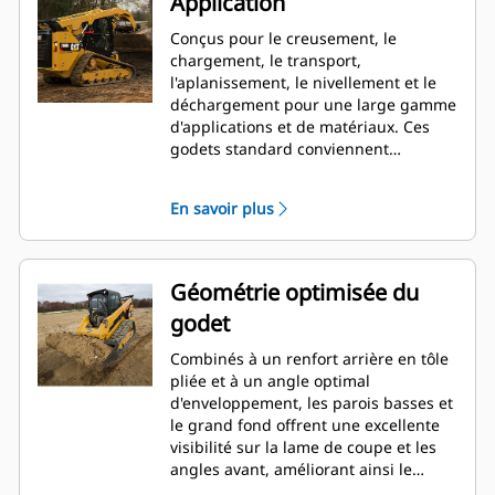
Application
Conçus pour le creusement, le
chargement, le transport,
l'aplanissement, le nivellement et le
déchargement pour une large gamme
d'applications et de matériaux. Ces
godets standard conviennent
parfaitement aux applications
industrielles, de construction,
En savoir plus
d'aménagement paysager et d'autres
applications de démolition plus
agressives.
Géométrie optimisée du
godet
Combinés à un renfort arrière en tôle
pliée et à un angle optimal
d'enveloppement, les parois basses et
le grand fond offrent une excellente
visibilité sur la lame de coupe et les
angles avant, améliorant ainsi le
chargement et le déchargement.