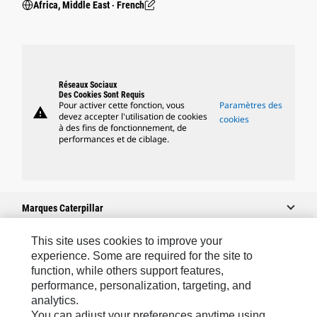
Africa, Middle East ‧ French
Réseaux Sociaux
Des Cookies Sont Requis
Pour activer cette fonction, vous
Paramètres des
warning
devez accepter l'utilisation de cookies
cookies
à des fins de fonctionnement, de
performances et de ciblage.
Marques Caterpillar
This site uses cookies to improve your
experience. Some are required for the site to
Caterpillar.com
function, while others support features,
performance, personalization, targeting, and
Contacter Caterpillar
analytics.
Mes Préférences Marketing
You can adjust your preferences anytime using