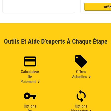
Affi
Outils Et Aide D'experts À Chaque Étape
Calculateur
Offres
De
Actuelles
Paiement
Options
Options