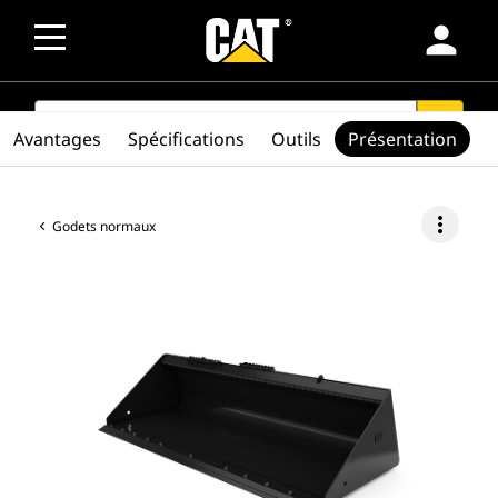
person
SEARCH
search
Avantages
Spécifications
Outils
Présentation
more_vert
Godets normaux