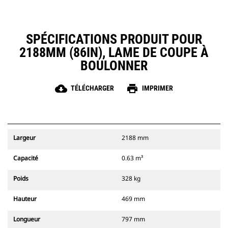
SPÉCIFICATIONS PRODUIT POUR
2188MM (86IN), LAME DE COUPE À
BOULONNER
cloud_download
print
TÉLÉCHARGER
IMPRIMER
Largeur
2188 mm
Capacité
0.63 m³
Poids
328 kg
Hauteur
469 mm
Longueur
797 mm