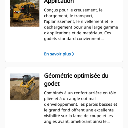
Application
Conçus pour le creusement, le
chargement, le transport,
l'aplanissement, le nivellement et le
déchargement pour une large gamme
d'applications et de matériaux. Ces
godets standard conviennent
parfaitement aux applications
industrielles, de construction,
En savoir plus
d'aménagement paysager et d'autres
applications de démolition plus
agressives.
Géométrie optimisée du
godet
Combinés à un renfort arrière en tôle
pliée et à un angle optimal
d'enveloppement, les parois basses et
le grand fond offrent une excellente
visibilité sur la lame de coupe et les
angles avant, améliorant ainsi le
chargement et le déchargement.