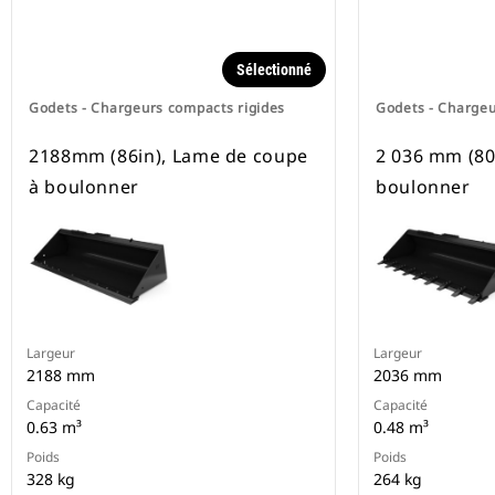
Sélectionné
Godets - Chargeurs compacts rigides
Godets - Chargeu
2188mm (86in), Lame de coupe
2 036 mm (80 
à boulonner
boulonner
Largeur
Largeur
2188 mm
2036 mm
Capacité
Capacité
0.63 m³
0.48 m³
Poids
Poids
328 kg
264 kg